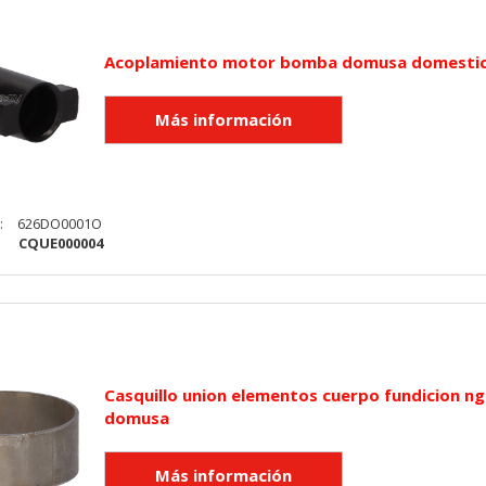
utmz,_atuvc,_atuvs, _ga, _gid, _evPromtCookies
Acoplamiento motor bomba domusa domesti
cidas a través de nuestro sitio por nuestros socios publicitarios. P
e sus intereses y mostrarle anuncios relevantes en otros sitios. No
a identificación única de su navegador y dispositivo de Internet.
on, _evPromt
:
626DO0001O
:
CQUE000004
IÓN
Casquillo union elementos cuerpo fundicion ng
s desde la sección "Configuración de cookies" al pie de la página. Ta
domusa