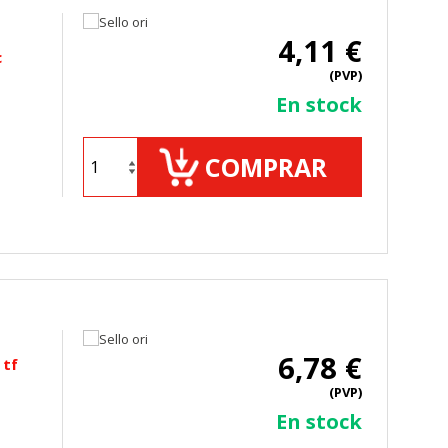
4,11 €
c
(PVP)
ueden ser utilizadas por esas
En stock
 almacenan directamente información
COMPRAR
6,78 €
 tf
mbién puedes consultar nuestra
(PVP)
En stock