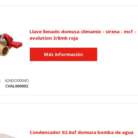
Llave llenado domusa climamix - sirena - mcf -
evolution 3/8mh roja
:
626DO0004O
:
CVAL000002
Condensador 02.6uf domusa bomba de agua