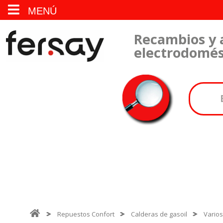
MENÚ
Recambios y 
electrodomés
Repuestos Confort
Calderas de gasoil
Varios