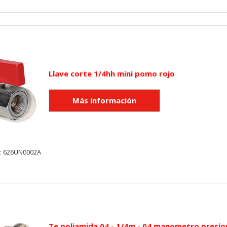
Llave corte 1/4hh mini pomo rojo
y: 626UN0002A
Te poliamida 04 - 1/4m - 04 manometro presio