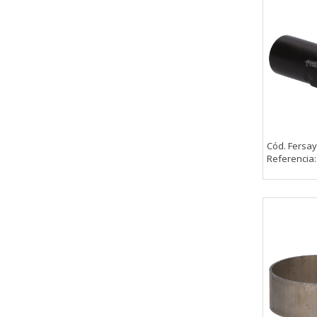
_utma,_utmb,_utmc,_utmz,_utmt,_
Cookies dirigidas
Estas cookies pueden ser estable
empresas para crear un perfil d
personal, sino que se basan en l
Cookies Utilizadas:
_evAd, _evCoupon, _evSubscripti
Cód. Fersay
Referencia
GUARDAR CONFIGURAC
Puedes volver a configurar tus cookie
política de cookies