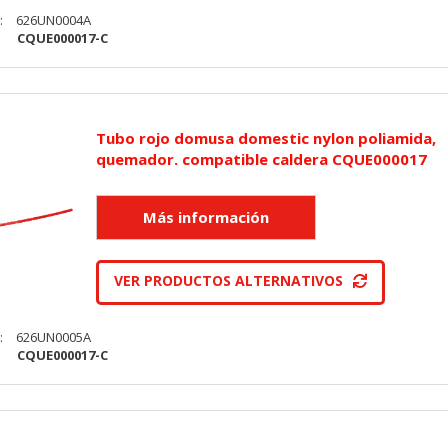
:
626UN0004A
:
CQUE000017-C
KIES
HABILITAR 
Tubo rojo domusa domestic nylon poliamida,
quemador. compatible caldera CQUE000017
ra que el sitio web funcione y no se pueden desactivar en nuestros 
ar sobre estas cookies, pero alguna áreas del sitio no funcionarán
rsonal.
VER PRODUCTOS ALTERNATIVOS
SESSID, wp-settings-1, wp-settings-time-1, _evCo, _evCoLT
:
626UN0005A
:
CQUE000017-C
r las visitas y fuentes de tráfico para poder evaluar el rendimiento
las más o menos visitadas, y cómo los visitantes navegan por el si
r lo tanto, es anónima.