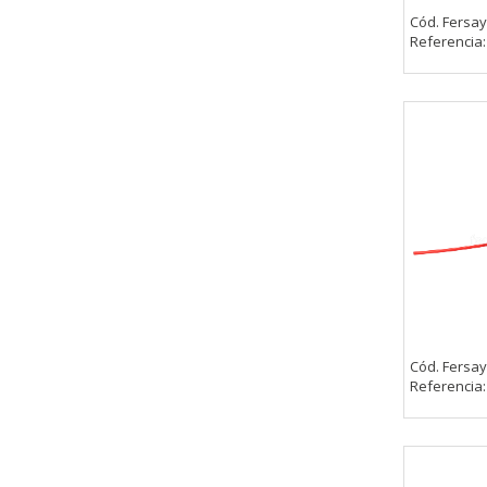
Cód. Fersay
Referencia
CONFIGURACIÓN DE COO
Cookies necesarias
Estas cookies son necesarias pa
navegador para bloquear o alert
información de identificación pe
Cookies Utilizadas:
COOKIELEGALFERSAY, VSF904, PHP
Cód. Fersay
Cookies de rendimiento
Referencia
Estas cookies nos permiten conta
ayudan a saber qué páginas son 
estas cookies es agregada y, po
Cookies Utilizadas: