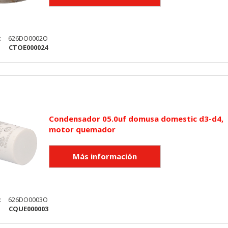
:
626DO0002O
:
CTOE000024
Condensador 05.0uf domusa domestic d3-d4,
motor quemador
:
626DO0003O
:
CQUE000003