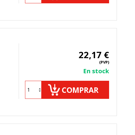
TODO
RECHAZAR TODO
22,17 €
sistemas. Puede configurar su
(PVP)
. Estas cookies no almacenan ninguna
En stock
COMPRAR
 de nuestro sitio y mejorarlo. Nos
tio. Toda la información que recogen