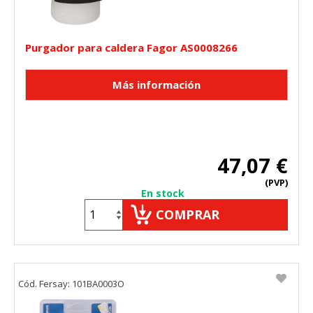
"Configuración de cookies" al pie de la página. También puedes
consultar nuestra
política de cookies
Purgador para caldera Fagor AS0008266
47,07 €
(PVP)
En stock
COMPRAR
Cód. Fersay: 101BA0003O