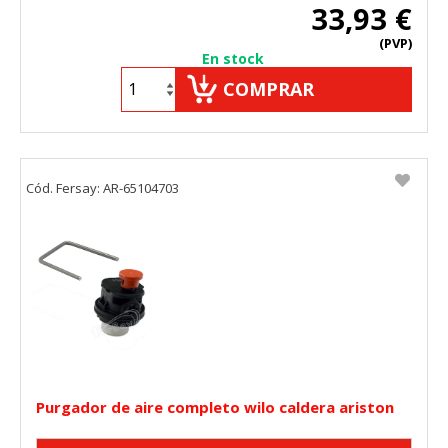
33,93 €
HABILITAR TODO
RECHAZAR TODO
(PVP)
En stock
COMPRAR
Cookies necesarias
Estas cookies son necesarias para que el sitio web
funcione y no se pueden desactivar en nuestros sistemas.
Puede configurar su navegador para bloquear o alertar
sobre estas cookies, pero alguna áreas del sitio no
Cód. Fersay: AR-65104703
funcionarán. Estas cookies no almacenan ninguna
información de identificación personal.
Cookies Utilizadas:
COOKIELEGALFERSAY, VSF904, PHPSESSID, wp-settings-1,
wp-settings-time-1, _evCo, _evCoLT
Cookies de rendimiento
Estas cookies nos permiten contar las visitas y fuentes de
tráfico para poder evaluar el rendimiento de nuestro sitio y
mejorarlo. Nos ayudan a saber qué páginas son las más o
menos visitadas, y cómo los visitantes navegan por el sitio.
Purgador de aire completo wilo caldera ariston
Toda la información que recogen estas cookies es
agregada y, por lo tanto, es anónima.