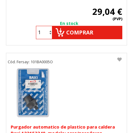
29,04 €
(PVP)
En stock
COMPRAR
Cód. Fersay: 101BA0005O
Purgador automatico de plastico para caldera
Baxi 122153340, modelo: sara/nora/laura