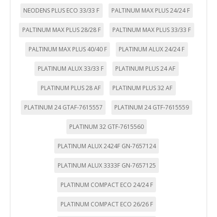
funcione y no se pueden desactivar en nuestros sistemas.
NEODENS PLUS ECO 33/33 F
PALTINUM MAX PLUS 24/24 F
Puede configurar su navegador para bloquear o alertar
sobre estas cookies, pero alguna áreas del sitio no
funcionarán. Estas cookies no almacenan ninguna
PALTINUM MAX PLUS 28/28 F
PALTINUM MAX PLUS 33/33 F
información de identificación personal.
Cookies Utilizadas:
PALTINUM MAX PLUS 40/40 F
PLATINUM ALUX 24/24 F
COOKIELEGALFERSAY, VSF904, PHPSESSID, wp-settings-1,
wp-settings-time-1, _evCo, _evCoLT
PLATINUM ALUX 33/33 F
PLATINUM PLUS 24 AF
PLATINUM PLUS 28 AF
PLATINUM PLUS 32 AF
Cookies de rendimiento
Estas cookies nos permiten contar las visitas y fuentes de
PLATINUM 24 GTAF-7615557
PLATINUM 24 GTF-7615559
tráfico para poder evaluar el rendimiento de nuestro sitio y
mejorarlo. Nos ayudan a saber qué páginas son las más o
PLATINUM 32 GTF-7615560
menos visitadas, y cómo los visitantes navegan por el sitio.
Toda la información que recogen estas cookies es
agregada y, por lo tanto, es anónima.
PLATINUM ALUX 2424F GN-7657124
Cookies Utilizadas:
PLATINUM ALUX 3333F GN-7657125
_utma,_utmb,_utmc,_utmz,_utmt,_utmz,_atuvc,_atuvs, _ga,
_gid, _evPromtCookies
PLATINUM COMPACT ECO 24/24 F
Cookies dirigidas
PLATINUM COMPACT ECO 26/26 F
Estas cookies pueden ser establecidas a través de nuestro