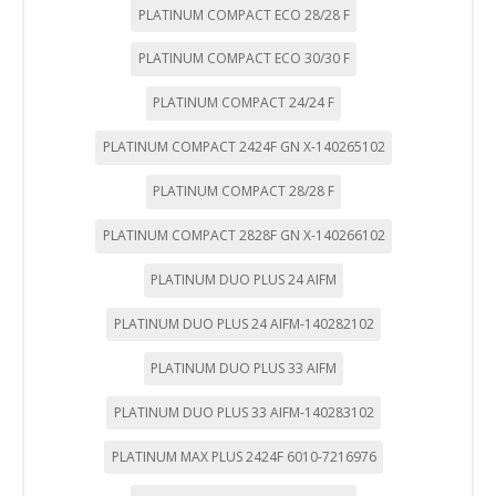
sitio por nuestros socios publicitarios. Pueden ser
PLATINUM COMPACT ECO 28/28 F
utilizadas por esas empresas para crear un perfil de sus
intereses y mostrarle anuncios relevantes en otros sitios.
PLATINUM COMPACT ECO 30/30 F
No almacenan directamente información personal, sino
que se basan en la identificación única de su navegador y
PLATINUM COMPACT 24/24 F
dispositivo de Internet.
Cookies Utilizadas:
PLATINUM COMPACT 2424F GN X-140265102
_evAd, _evCoupon, _evSubscription, _evPromt
PLATINUM COMPACT 28/28 F
PLATINUM COMPACT 2828F GN X-140266102
GUARDAR CONFIGURACIÓN
PLATINUM DUO PLUS 24 AIFM
PLATINUM DUO PLUS 24 AIFM-140282102
Puedes volver a configurar tus cookies desde la sección
"Configuración de cookies" al pie de la página. También puedes
PLATINUM DUO PLUS 33 AIFM
consultar nuestra
política de cookies
PLATINUM DUO PLUS 33 AIFM-140283102
PLATINUM MAX PLUS 2424F 6010-7216976