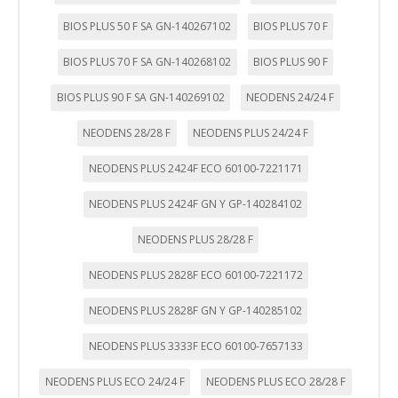
BIOS PLUS 50 F SA GN-140267102
BIOS PLUS 70 F
BIOS PLUS 70 F SA GN-140268102
BIOS PLUS 90 F
BIOS PLUS 90 F SA GN-140269102
NEODENS 24/24 F
NEODENS 28/28 F
NEODENS PLUS 24/24 F
NEODENS PLUS 2424F ECO 60100-7221171
NEODENS PLUS 2424F GN Y GP-140284102
NEODENS PLUS 28/28 F
CONFIGURACIÓN DE COOKIES
NEODENS PLUS 2828F ECO 60100-7221172
HABILITAR TODO
RECHAZAR TODO
NEODENS PLUS 2828F GN Y GP-140285102
NEODENS PLUS 3333F ECO 60100-7657133
Cookies necesarias
NEODENS PLUS ECO 24/24 F
NEODENS PLUS ECO 28/28 F
Estas cookies son necesarias para que el sitio web