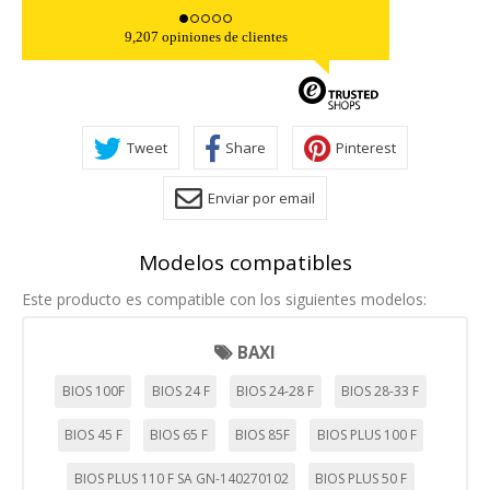
9,207 opiniones de clientes
Tweet
Share
Pinterest
Enviar por email
Modelos compatibles
Este producto es compatible con los siguientes modelos:
BAXI
BIOS 100F
BIOS 24 F
BIOS 24-28 F
BIOS 28-33 F
BIOS 45 F
BIOS 65 F
BIOS 85F
BIOS PLUS 100 F
BIOS PLUS 110 F SA GN-140270102
BIOS PLUS 50 F