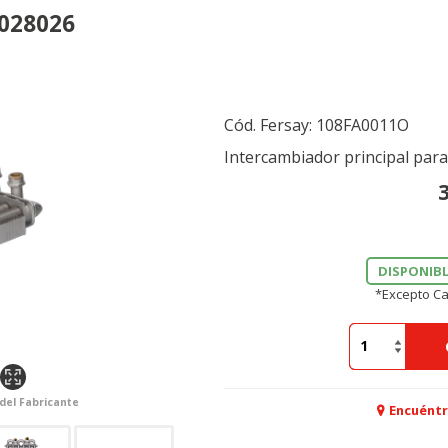
0028026
Cód. Fersay:
108FA0011O
Intercambiador principal par
DISPONIBL
*Excepto Ca
 del Fabricante
Encuéntr