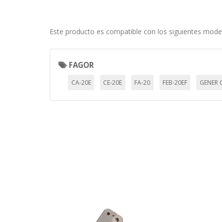
Cookies de rendimiento
Estas cookies nos permiten conta
ayudan a saber qué páginas son 
Este producto es compatible con los siguientes mode
estas cookies es agregada y, po
Cookies Utilizadas:
FAGOR
_utma,_utmb,_utmc,_utmz,_utmt,_
CA-20E
CE-20E
FA-20
FEB-20EF
GENER 
Cookies dirigidas
Estas cookies pueden ser estable
empresas para crear un perfil d
personal, sino que se basan en l
Cookies Utilizadas:
_evAd, _evCoupon, _evSubscripti
GUARDAR CONFIGURAC