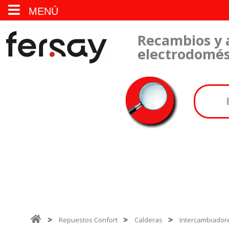
MENÚ
Recambios y 
electrodomés
Repuestos Confort
Calderas
Intercambiadore