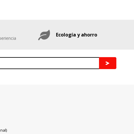
Ecología y ahorro
eriencia
nal)