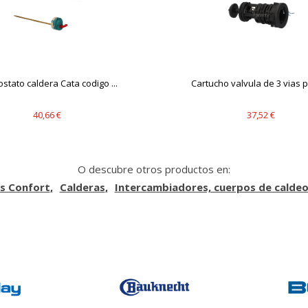
s desde la sección "Configuración de cookies" al pie de la página. Ta
stato caldera Cata codigo ...
Cartucho valvula de 3 vias pa
40,66 €
37,52 €
O descubre otros productos en:
s Confort
Calderas
Intercambiadores, cuerpos de caldeo