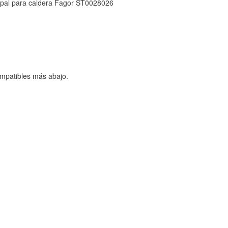
cipal para caldera Fagor ST0028026
mpatibles más abajo.
TODO
RECHAZAR TODO
sistemas. Puede configurar su
. Estas cookies no almacenan ninguna