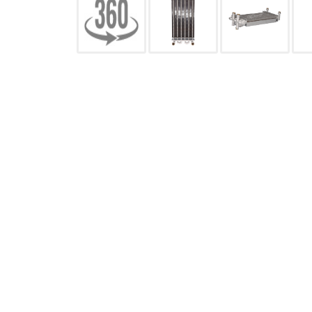
CONFIGURACIÓN DE COO
Cookies necesarias
Estas cookies son necesarias pa
navegador para bloquear o alert
información de identificación pe
Cookies Utilizadas:
COOKIELEGALFERSAY, VSF904, PHP