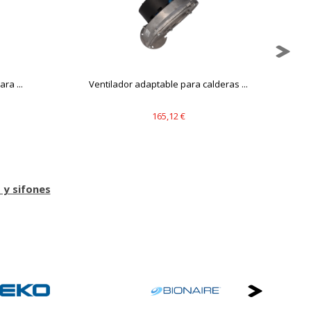
mbién puedes consultar nuestra
ra ...
Ventilador adaptable para calderas ...
165,12 €
 y sifones