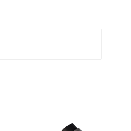
 de nuestro sitio y mejorarlo. Nos
tio. Toda la información que recogen
ueden ser utilizadas por esas
 almacenan directamente información