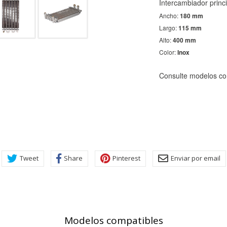
Intercambiador prin
Ancho:
180 mm
Largo:
115 mm
Alto:
400 mm
Color:
Inox
Consulte modelos co
KIES
HABILITAR 
Tweet
Share
Pinterest
Enviar por email
ra que el sitio web funcione y no se pueden desactivar en nuestros 
ar sobre estas cookies, pero alguna áreas del sitio no funcionarán
rsonal.
SESSID, wp-settings-1, wp-settings-time-1, _evCo, _evCoLT
Modelos compatibles