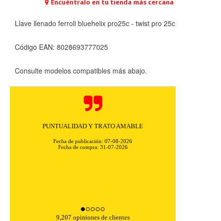
Encuéntralo en tu tienda más cercana
Llave llenado ferroli bluehelix pro25c - twist pro 25c
Código EAN: 8028693777025
CONFIGURACIÓN DE COOKIES
Consulte modelos compatibles más abajo.
HABILITAR TODO
RECHAZAR TODO
PUNTUALIDAD Y TRATO AMABLE
Cookies necesarias
Estas cookies son necesarias para que el sitio web
Fecha de publicación: 07-08-2026
funcione y no se pueden desactivar en nuestros sistemas.
Fecha de compra: 31-07-2026
Puede configurar su navegador para bloquear o alertar
sobre estas cookies, pero alguna áreas del sitio no
funcionarán. Estas cookies no almacenan ninguna
información de identificación personal.
Cookies Utilizadas:
COOKIELEGALFERSAY, VSF904, PHPSESSID, wp-settings-1,
wp-settings-time-1, _evCo, _evCoLT
9,207 opiniones de clientes