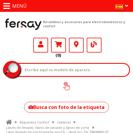
MENÚ
Recambios y accesorios para electrodomésticos y
confort
(0)
¿Cómo encontrar
tu modelo?
Busca con foto de la etiqueta
Repuestos Confort
Calderas
Llaves de llenado, llaves de vaciado y llaves de corte
Llave llenado ferroli bluehelix pro25c - twist pro 25c 39846890-FE