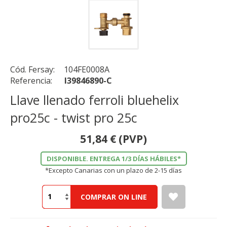
Cód. Fersay:
104FE0008A
Referencia:
I39846890-C
Llave llenado ferroli bluehelix
pro25c - twist pro 25c
51,84
€
(PVP)
DISPONIBLE. ENTREGA 1/3 DÍAS HÁBILES*
*Excepto Canarias con un plazo de 2-15 días
COMPRAR ON LINE