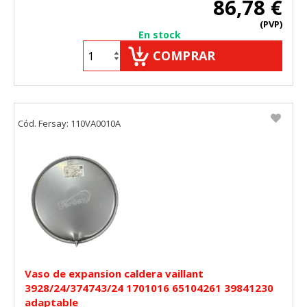
86,78 €
(PVP)
En stock
COMPRAR
Cód. Fersay: 110VA0010A
Vaso de expansion caldera vaillant
3928/24/374743/24 1701016 65104261 39841230
adaptable