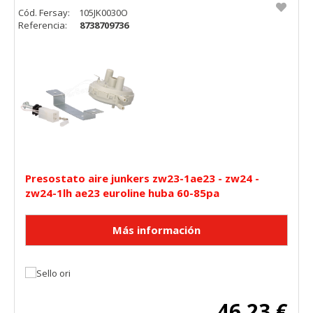
Cód. Fersay:
105JK0030O
Referencia:
8738709736
Presostato aire junkers zw23-1ae23 - zw24 -
zw24-1lh ae23 euroline huba 60-85pa
46,23 €