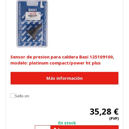
Cookies Utilizadas:
_utma,_utmb,_utmc,_utmz,_utmt,_utmz,_atuvc,_atuvs, _ga,
_gid, _evPromtCookies
Cookies dirigidas
Estas cookies pueden ser establecidas a través de nuestro
sitio por nuestros socios publicitarios. Pueden ser
utilizadas por esas empresas para crear un perfil de sus
intereses y mostrarle anuncios relevantes en otros sitios.
Sensor de presion para caldera Baxi 125109100,
No almacenan directamente información personal, sino
modelo: platinum compact/power ht plus
que se basan en la identificación única de su navegador y
dispositivo de Internet.
Cookies Utilizadas:
_evAd, _evCoupon, _evSubscription, _evPromt
GUARDAR CONFIGURACIÓN
35,28 €
(PVP)
En stock
Puedes volver a configurar tus cookies desde la sección