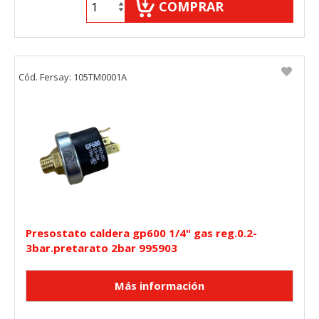
COMPRAR
"Configuración de cookies" al pie de la página. También puedes
consultar nuestra
política de cookies
Cód. Fersay: 105TM0001A
Presostato caldera gp600 1/4" gas reg.0.2-
3bar.pretarato 2bar 995903