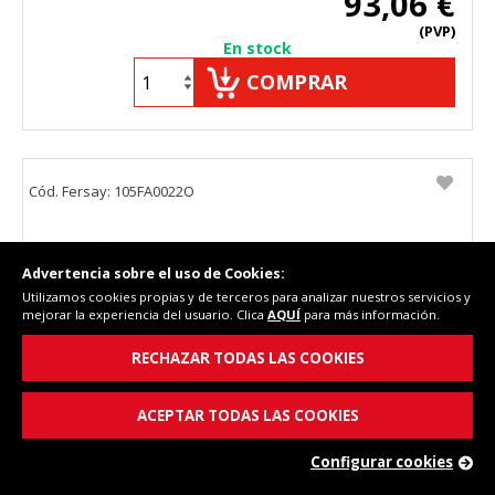
93,06 €
(PVP)
En stock
COMPRAR
Cód. Fersay: 105FA0022O
Advertencia sobre el uso de Cookies:
Utilizamos cookies propias y de terceros para analizar nuestros servicios y
mejorar la experiencia del usuario. Clica
AQUÍ
para más información.
RECHAZAR TODAS LAS COOKIES
ACEPTAR TODAS LAS COOKIES
Presostato de aire para caldera Fagor
fe/fee/fa/ce, N49G006M4
Configurar cookies