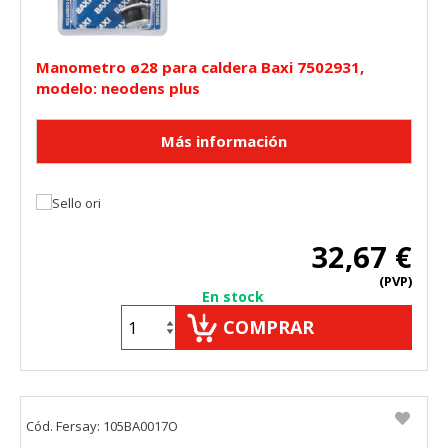
HABILITAR TODO
RECHAZAR TODO
Manometro ø28 para caldera Baxi 7502931,
modelo: neodens plus
Cookies necesarias
Estas cookies son necesarias para que el sitio web
funcione y no se pueden desactivar en nuestros sistemas.
Puede configurar su navegador para bloquear o alertar
sobre estas cookies, pero alguna áreas del sitio no
funcionarán. Estas cookies no almacenan ninguna
información de identificación personal.
Cookies Utilizadas:
32,67 €
COOKIELEGALFERSAY, VSF904, PHPSESSID, wp-settings-1,
wp-settings-time-1, _evCo, _evCoLT
(PVP)
En stock
COMPRAR
Cookies de rendimiento
Estas cookies nos permiten contar las visitas y fuentes de
tráfico para poder evaluar el rendimiento de nuestro sitio y
mejorarlo. Nos ayudan a saber qué páginas son las más o
menos visitadas, y cómo los visitantes navegan por el sitio.
Toda la información que recogen estas cookies es
Cód. Fersay: 105BA0017O
agregada y, por lo tanto, es anónima.