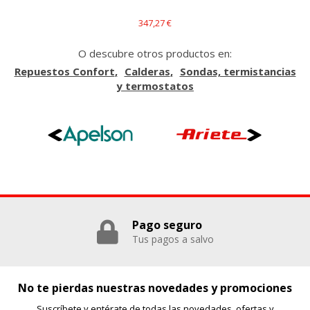
_evAd, _evCoupon, _evSubscription, _evPromt
347,27 €
O descubre otros productos en:
GUARDAR CONFIGURACIÓN
Repuestos Confort
Calderas
Sondas, termistancias
y termostatos
Puedes volver a configurar tus cookies desde la sección
"Configuración de cookies" al pie de la página. También puedes
consultar nuestra
política de cookies
Pago seguro
Tus pagos a salvo
No te pierdas nuestras novedades y promociones
Suscríbete y entérate de todas las novedades, ofertas y