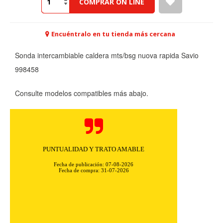
COMPRAR ON LINE
Encuéntralo en tu tienda más cercana
Sonda intercambiable caldera mts/bsg nuova rapida Savio
998458
CONFIGURACIÓN DE COOKIES
Consulte modelos compatibles más abajo.
HABILITAR TODO
RECHAZAR TODO
Cookies necesarias
PUNTUALIDAD Y TRATO AMABLE
Estas cookies son necesarias para que el sitio web
funcione y no se pueden desactivar en nuestros sistemas.
Fecha de publicación: 07-08-2026
Puede configurar su navegador para bloquear o alertar
Fecha de compra: 31-07-2026
sobre estas cookies, pero alguna áreas del sitio no
funcionarán. Estas cookies no almacenan ninguna
información de identificación personal.
Cookies Utilizadas:
COOKIELEGALFERSAY, VSF904, PHPSESSID, wp-settings-1,