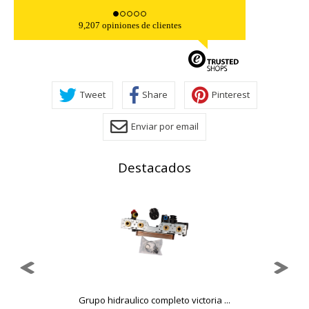
wp-settings-time-1, _evCo, _evCoLT
9,207 opiniones de clientes
Cookies de rendimiento
Estas cookies nos permiten contar las visitas y fuentes de
tráfico para poder evaluar el rendimiento de nuestro sitio y
mejorarlo. Nos ayudan a saber qué páginas son las más o
menos visitadas, y cómo los visitantes navegan por el sitio.
Tweet
Share
Pinterest
Toda la información que recogen estas cookies es
agregada y, por lo tanto, es anónima.
Enviar por email
Cookies Utilizadas:
_utma,_utmb,_utmc,_utmz,_utmt,_utmz,_atuvc,_atuvs, _ga,
_gid, _evPromtCookies
Destacados
Cookies dirigidas
Estas cookies pueden ser establecidas a través de nuestro
sitio por nuestros socios publicitarios. Pueden ser
utilizadas por esas empresas para crear un perfil de sus
intereses y mostrarle anuncios relevantes en otros sitios.
No almacenan directamente información personal, sino
que se basan en la identificación única de su navegador y
dispositivo de Internet.
Grupo hidraulico completo victoria ...
Cookies Utilizadas: