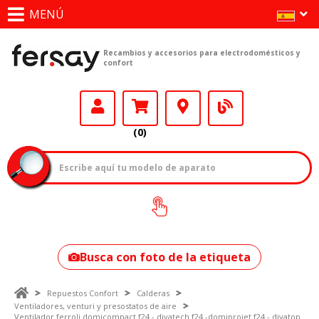
MENÚ
Recambios y accesorios para electrodomésticos y
confort
(0)
¿Cómo encontrar
tu modelo?
Busca con foto de la etiqueta
Repuestos Confort
Calderas
Ventiladores, venturi y presostatos de aire
Ventilador ferroli domicompact f24 - divatech f24 -domiprojet f24 - divatop