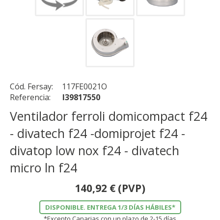
Cód. Fersay:
117FE0021O
Referencia:
I39817550
Ventilador ferroli domicompact f24
- divatech f24 -domiprojet f24 -
divatop low nox f24 - divatech
micro ln f24
140,92
€
(PVP)
DISPONIBLE. ENTREGA 1/3 DÍAS HÁBILES*
*Excepto Canarias con un plazo de 2-15 días