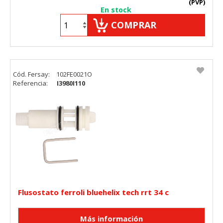
(PVP)
En stock
COMPRAR
Cód. Fersay:
102FE0021O
Referencia:
I3980I110
Flusostato ferroli bluehelix tech rrt 34 c