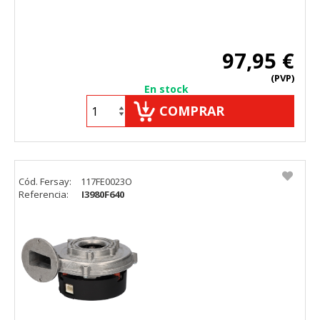
97,95 €
(PVP)
En stock
COMPRAR
Cód. Fersay:
117FE0023O
Referencia:
I3980F640