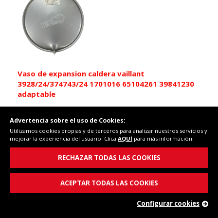
Vaso de expansion caldera vaillant
3928/24/374743/24 1701016 65104261 39841230
adaptable
Advertencia sobre el uso de Cookies:
Utilizamos cookies propias y de terceros para analizar nuestros servicios y
mejorar la experiencia del usuario. Clica
AQUÍ
para más información.
RECHAZAR TODAS LAS COOKIES
87,33 €
ACEPTAR TODAS LAS COOKIES
(PVP)
En stock
Configurar cookies
COMPRAR