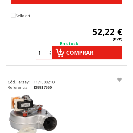
52,22 €
(PVP)
En stock
COMPRAR
Cód. Fersay:
117FE0021O
Referencia:
I39817550