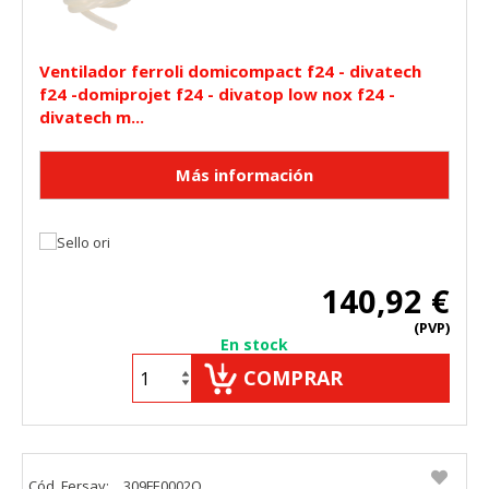
Ventilador ferroli domicompact f24 - divatech
f24 -domiprojet f24 - divatop low nox f24 -
divatech m...
140,92 €
(PVP)
En stock
COMPRAR
Cód. Fersay:
309FE0002O