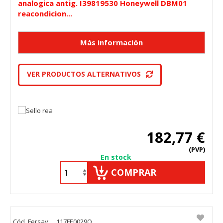
analogica antig. I39819530 Honeywell DBM01
reacondicion...
VER PRODUCTOS ALTERNATIVOS
182,77 €
(PVP)
En stock
COMPRAR
Cód. Fersay:
117FE0029O