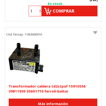
(PVP)
En stock
COMPRAR
Cód. Fersay: 114UN0001A
Transformador caldera td2stpaf 15910556
39811930 35601710 ferroli-baltur