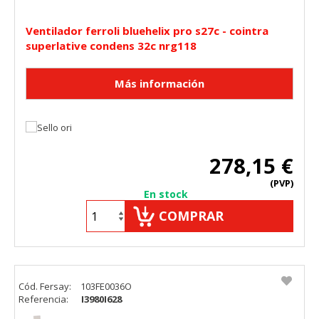
Ventilador ferroli bluehelix pro s27c - cointra
superlative condens 32c nrg118
278,15 €
(PVP)
En stock
COMPRAR
Cód. Fersay:
103FE0036O
Referencia:
I3980I628