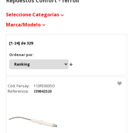
Repuestos Confort - ferroli
Seleccione Categorías
Marca/modelo
[1-24] de 329
Ordenar por:
Cód. Fersay:
113FE0035O
Referencia:
I39842520