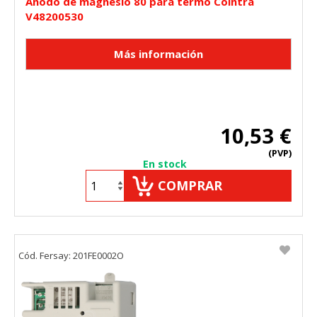
Anodo de magnesio 80 para termo Cointra
"Configuración de cookies" al pie de la página. También puedes
V48200530
consultar nuestra
política de cookies
10,53 €
(PVP)
En stock
COMPRAR
Cód. Fersay: 201FE0002O