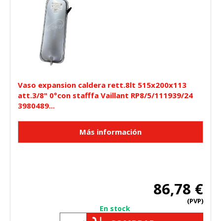
Vaso expansion caldera rett.8lt 515x200x113
att.3/8" 0°con stafffa Vaillant RP8/5/111939/24
3980489...
86,78 €
(PVP)
CONFIGURACIÓN DE COOKIES
En stock