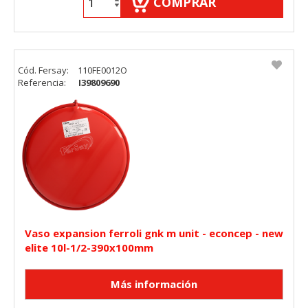
COMPRAR
Cód. Fersay:
110FE0012O
Referencia:
I39809690
Vaso expansion ferroli gnk m unit - econcep - new
elite 10l-1/2-390x100mm