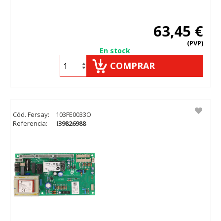
63,45 €
(PVP)
En stock
COMPRAR
Cód. Fersay:
103FE0033O
Referencia:
I39826988