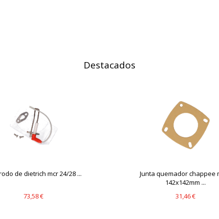
IÓN
Destacados
s desde la sección "Configuración de cookies" al pie de la página. Ta
rodo de dietrich mcr 24/28 ...
Junta quemador chappee 
142x142mm ...
73,58 €
31,46 €