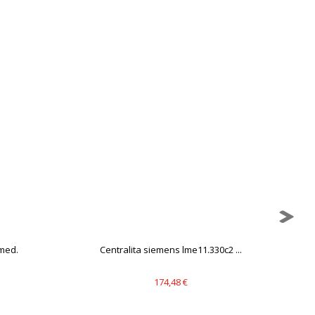
mbién puedes consultar nuestra
med.
Centralita siemens lme11.330c2 ...
174,48 €