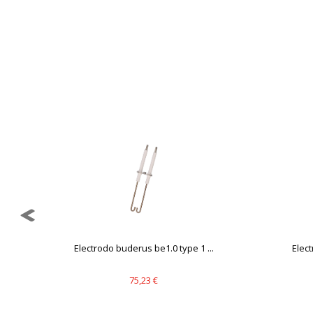
GUARDAR CONFIGURAC
Puedes volver a configurar tus cookie
política de cookies
dor
Electrodo buderus be1.0 type 1 ...
Elect
75,23 €