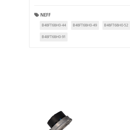
personal, sino que se basan en l
Cookies Utilizadas:
NEFF
_evAd, _evCoupon, _evSubscripti
B48FT68H0-44
B48FT68H0-49
B48FT68H0-52
B48FT68H0-91
GUARDAR CONFIGURAC
Puedes volver a configurar tus cookie
política de cookies