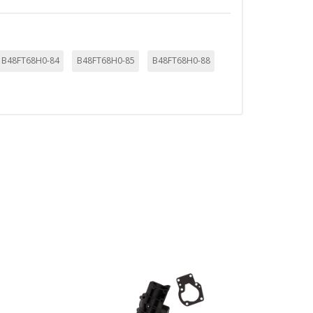
B48FT68H0-84
B48FT68H0-85
B48FT68H0-88
mbién puedes consultar nuestra