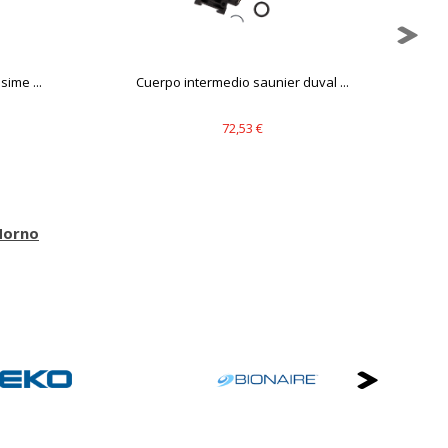
ime ...
Cuerpo intermedio saunier duval ...
72,53 €
Horno