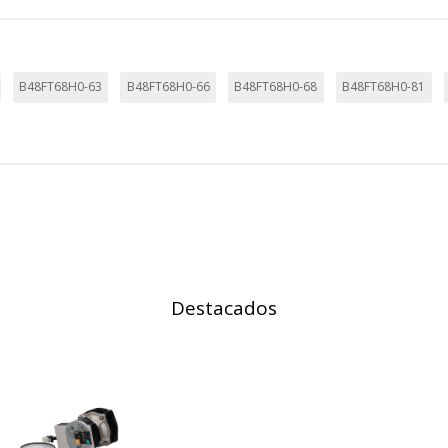
a identificación única de su navegador y dispositivo de Internet.
on, _evPromt
B48FT68H0-63
B48FT68H0-66
B48FT68H0-68
B48FT68H0-81
IÓN
s desde la sección "Configuración de cookies" al pie de la página. Ta
Destacados