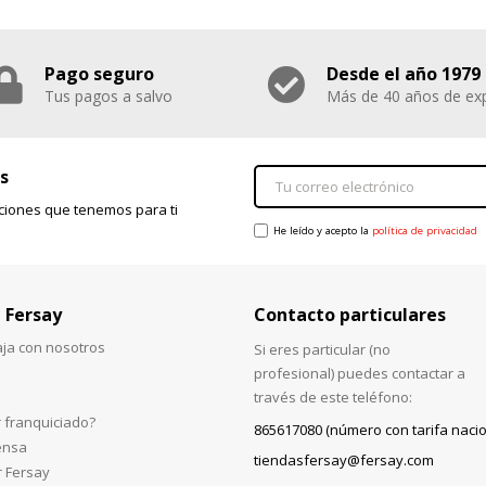
Pago seguro
Desde el año 1979
Tus pagos a salvo
Más de 40 años de exp
s
ciones que tenemos para ti
He leído y acepto la
política de privacidad
 Fersay
Contacto particulares
aja con nosotros
Si eres particular (no
profesional) puedes contactar a
través de este teléfono:
 franquiciado?
865617080 (número con tarifa nacio
ensa
tiendasfersay@fersay.com
r Fersay