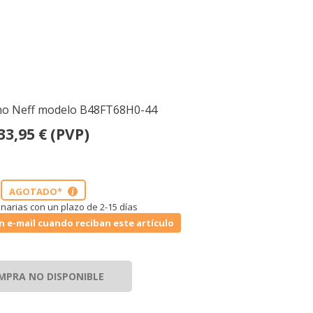
rno Neff modelo B48FT68H0-44
33,95
€
(PVP)
AGOTADO*
i
narias con un plazo de 2-15 días
n e-mail cuando reciban este artículo
MPRA NO DISPONIBLE