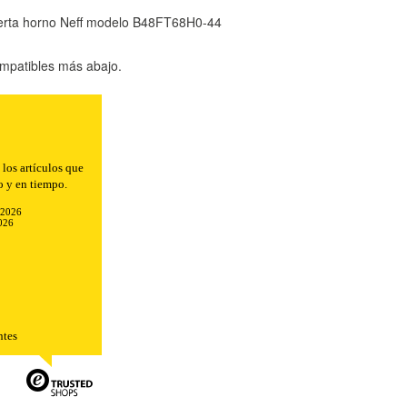
uerta horno Neff modelo B48FT68H0-44
mpatibles más abajo.
n el envío.
-2026
026
ntes
TODO
RECHAZAR TODO