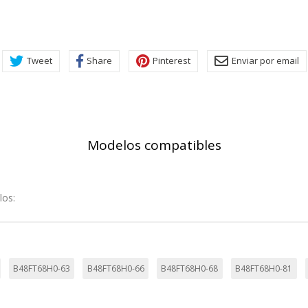
ra que el sitio web funcione y no se pueden desactivar en nuestros 
Tweet
Share
Pinterest
Enviar por email
ar sobre estas cookies, pero alguna áreas del sitio no funcionarán
rsonal.
SESSID, wp-settings-1, wp-settings-time-1, _evCo, _evCoLT
Modelos compatibles
r las visitas y fuentes de tráfico para poder evaluar el rendimiento
las más o menos visitadas, y cómo los visitantes navegan por el si
r lo tanto, es anónima.
los:
utmz,_atuvc,_atuvs, _ga, _gid, _evPromtCookies
B48FT68H0-63
B48FT68H0-66
B48FT68H0-68
B48FT68H0-81
cidas a través de nuestro sitio por nuestros socios publicitarios. P
e sus intereses y mostrarle anuncios relevantes en otros sitios. No