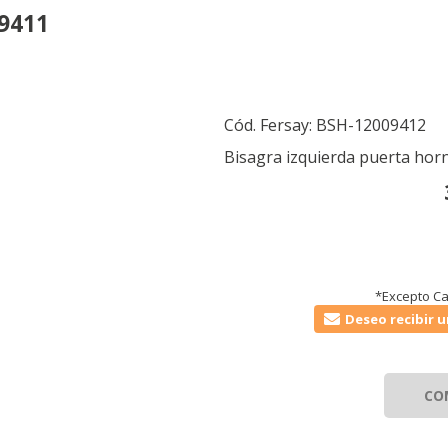
09411
Cód. Fersay:
BSH-12009412
Bisagra izquierda puerta ho
*Excepto Ca
Deseo recibir u
CO