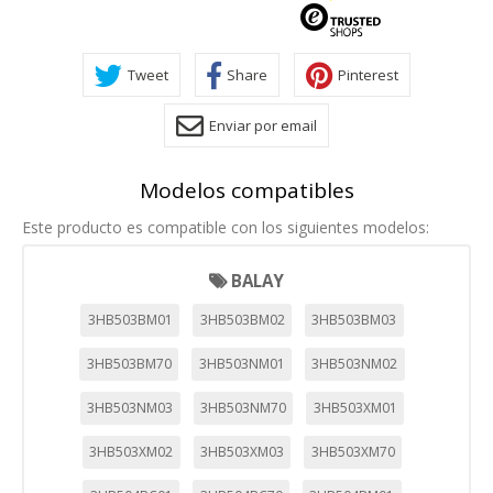
Tweet
Share
Pinterest
Enviar por email
Modelos compatibles
Este producto es compatible con los siguientes modelos:
BALAY
3HB503BM01
3HB503BM02
3HB503BM03
3HB503BM70
3HB503NM01
3HB503NM02
3HB503NM03
3HB503NM70
3HB503XM01
3HB503XM02
3HB503XM03
3HB503XM70