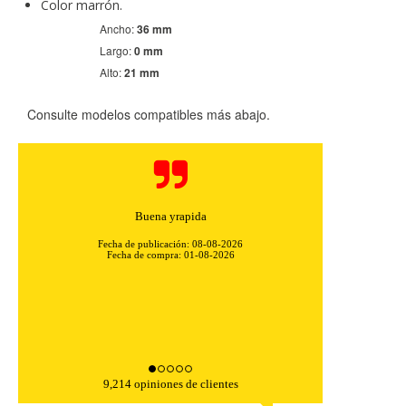
Color marrón.
Ancho:
36 mm
Largo:
0 mm
Alto:
21 mm
Consulte modelos compatibles más abajo.
Buena yrapida
Fecha de publicación: 08-08-2026
CONFIGURACIÓN DE COOKIES
Fecha de compra: 01-08-2026
HABILITAR TODO
RECHAZAR TODO
Cookies necesarias
9,214 opiniones de clientes
Estas cookies son necesarias para que el sitio web