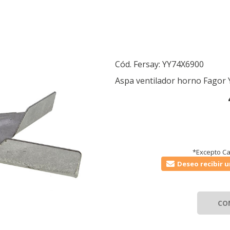
Cód. Fersay:
YY74X6900
Aspa ventilador horno Fagor
*Excepto Ca
Deseo recibir u
CO