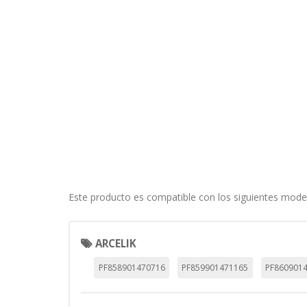
Este producto es compatible con los siguientes mode
ARCELIK
PF858901470716
PF859901471165
PF860901