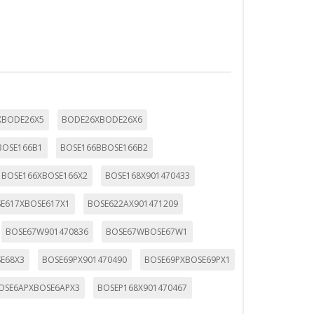
XBODE26X5
BODE26XBODE26X6
BOSE166B1
BOSE166BBOSE166B2
BOSE166XBOSE166X2
BOSE168X901470433
E617XBOSE617X1
BOSE622AX901471209
BOSE67W901470836
BOSE67WBOSE67W1
E68X3
BOSE69PX901470490
BOSE69PXBOSE69PX1
OSE6APXBOSE6APX3
BOSEP168X901470467