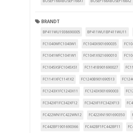
BOSEP168XBOSEP168X1
BOSEP168XBOSEP168X2
BRANDT
BP411WU1938690005
BP411WU1BP411WU11
FC1040WFC1040W1
FC1040X901690035
FC10
FC1041WFC1041W1
FC1041X921690010
FC10
FC1045XSFC1045XS1
FC1141B901690027
FC1
FC1141XFC1141X2
FC1240B901690513
FC124
FC1243X1FC1243X11
FC1243X901690003
FC1
FC342XF1FC342XF12
FC342XF1FC342XF13
FC
FC422WN1FC422WN12
FC422XN1901690350
FC442BF1901690366
FC442BF1FC442BF11
FC