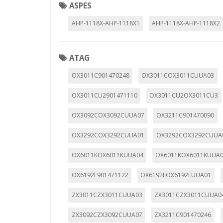
ASPES
AHP-1118X-AHP-1118X1
AHP-1118X-AHP-1118X2
CONFIGURACIÓN DE COO
ATAG
OX3011C901470248
OX3011COX3011CUUA03
Cookies necesarias
OX3011CU2901471110
OX3011CU2OX3011CU3
Estas cookies son necesarias pa
navegador para bloquear o alert
OX3092COX3092CUUA07
OX3211C901470090
información de identificación pe
Cookies Utilizadas:
OX3292COX3292CUUA01
OX3292COX3292CUUA
COOKIELEGALFERSAY, VSF904, PHP
OX6011KOX6011KUUA04
OX6011KOX6011KUUA
Cookies de rendimiento
OX6192E901471122
OX6192EOX6192EUUA01
Estas cookies nos permiten conta
ayudan a saber qué páginas son 
ZX3011CZX3011CUUA03
ZX3011CZX3011CUUA0
estas cookies es agregada y, po
ZX3092CZX3092CUUA07
ZX3211C901470246
Cookies Utilizadas: