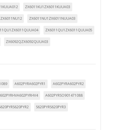
11KUUA012
ZX6011KU1ZX6011KUUA03
1ZX6011NU12
ZX6011NU1ZX6011NUUA03
ueden ser utilizadas por esas
011QU1ZX6011QUUA04
ZX6011QU1ZX6011QUUA05
 almacenan directamente información
ZX6092QZX6092QUUA03
1089
A602PYRA602PYR1
A602PYRA602PYR2
602PYRHVA602PYRHV4
A602PYRSO901471088
S620PYRS620PYR2
S620PYRS620PYR3
mbién puedes consultar nuestra