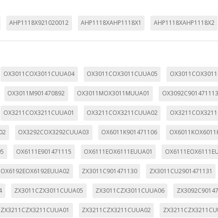
AHP1118X921020012
AHP1118XAHP1118X1
AHP1118XAHP1118X2
KIES
HABILITAR 
OX3011COX3011CUUA04
OX3011COX3011CUUA05
OX3011COX301
OX3011M901470892
OX3011MOX3011MUUA01
OX3092C90147111
ra que el sitio web funcione y no se pueden desactivar en nuestros 
ar sobre estas cookies, pero alguna áreas del sitio no funcionarán
OX3211COX3211CUUA01
OX3211COX3211CUUA02
OX3211COX321
rsonal.
02
OX3292COX3292CUUA03
OX6011K901471106
OX6011KOX6011
SESSID, wp-settings-1, wp-settings-time-1, _evCo, _evCoLT
05
OX6111E901471115
OX6111EOX6111EUUA01
OX6111EOX6111E
OX6192EOX6192EUUA02
ZX3011C901471130
ZX3011CU2901471131
r las visitas y fuentes de tráfico para poder evaluar el rendimiento
las más o menos visitadas, y cómo los visitantes navegan por el si
4
ZX3011CZX3011CUUA05
ZX3011CZX3011CUUA06
ZX3092C9014
r lo tanto, es anónima.
ZX3211CZX3211CUUA01
ZX3211CZX3211CUUA02
ZX3211CZX3211CU