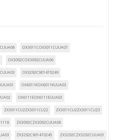
TODO
RECHAZAR TODO
1CUUA06
OX3011COX3011CUUA07
3
OX3092COX3092CUUA06
sistemas. Puede configurar su
. Estas cookies no almacenan ninguna
1CUUA03
OX3292C901470249
KUUA01
OX6011KOX6011KUUA03
UUA02
OX6111EOX6111EUUA03
ZX3011CU2ZX3011CU22
ZX3011CU2ZX3011CU23
 de nuestro sitio y mejorarlo. Nos
tio. Toda la información que recogen
71118
ZX3092CZX3092CUUA06
UA03
ZX3292C901470245
ZX3292CZX3292CUUA01