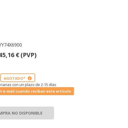
 YY74X6900
45,16
€
(PVP)
AGOTADO*
i
narias con un plazo de 2-15 días
n e-mail cuando reciban este artículo
MPRA NO DISPONIBLE