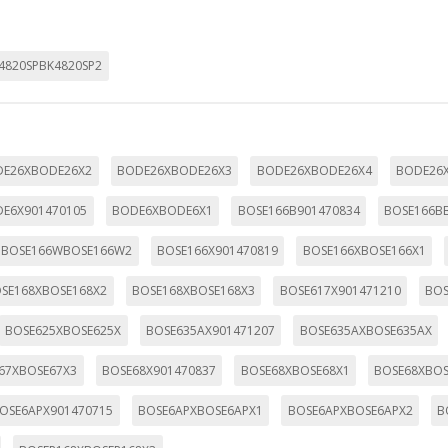
4820SPBK4820SP2
DE26XBODE26X2
BODE26XBODE26X3
BODE26XBODE26X4
BODE26
E6X901470105
BODE6XBODE6X1
BOSE166B901470834
BOSE166B
BOSE166WBOSE166W2
BOSE166X901470819
BOSE166XBOSE166X1
SE168XBOSE168X2
BOSE168XBOSE168X3
BOSE617X901471210
BOS
BOSE625XBOSE625X
BOSE635AX901471207
BOSE635AXBOSE635AX
67XBOSE67X3
BOSE68X901470837
BOSE68XBOSE68X1
BOSE68XBOS
OSE6APX901470715
BOSE6APXBOSE6APX1
BOSE6APXBOSE6APX2
B