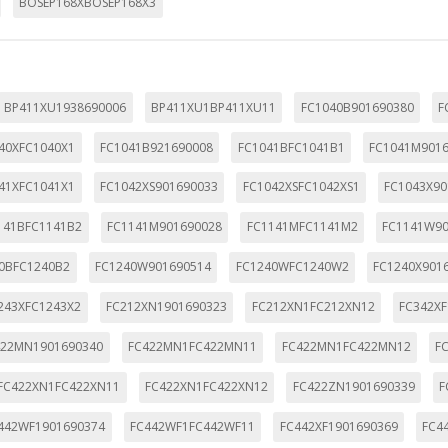
BOSEP168XBOSEP168X3
BP411XU1938690006
BP411XU1BP411XU11
FC1040B901690380
F
40XFC1040X1
FC1041B921690008
FC1041BFC1041B1
FC1041M901
41XFC1041X1
FC1042XS901690033
FC1042XSFC1042XS1
FC1043X90
141BFC1141B2
FC1141M901690028
FC1141MFC1141M2
FC1141W90
0BFC1240B2
FC1240W901690514
FC1240WFC1240W2
FC1240X901
243XFC1243X2
FC212XN1901690323
FC212XN1FC212XN12
FC342X
422MN1901690340
FC422MN1FC422MN11
FC422MN1FC422MN12
F
FC422XN1FC422XN11
FC422XN1FC422XN12
FC422ZN1901690339
F
442WF1901690374
FC442WF1FC442WF11
FC442XF1901690369
FC4