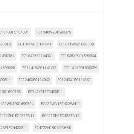
C1040BFC1040B1
FC1040W901690379
690018
FC1041MFC1041M1
FC1041W921690009
1690381
FC1043XFC1043X1
FC1045XS901690004
1690026
FC1141WFC1141W2
FC1141X901690029
690511
FC1240XFC1240X2
FC1243X1FC1243X1
F1901690368
FC342XF1FC342XF11
C422WN1901690394
FC422WN1FC422WN11
C422ZN1FC422ZN11
FC422ZN1FC422ZN12
42XF1FC442XF11
FC472XN1901690338