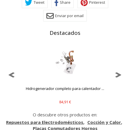
Tweet
Share
Pinterest
Estas cookies nos permiten contar las visitas y fuentes de
tráfico para poder evaluar el rendimiento de nuestro sitio y
mejorarlo. Nos ayudan a saber qué páginas son las más o
Enviar por email
menos visitadas, y cómo los visitantes navegan por el sitio.
Toda la información que recogen estas cookies es
agregada y, por lo tanto, es anónima.
Destacados
Cookies Utilizadas:
_utma,_utmb,_utmc,_utmz,_utmt,_utmz,_atuvc,_atuvs, _ga,
_gid, _evPromtCookies
Cookies dirigidas
Estas cookies pueden ser establecidas a través de nuestro
sitio por nuestros socios publicitarios. Pueden ser
utilizadas por esas empresas para crear un perfil de sus
intereses y mostrarle anuncios relevantes en otros sitios.
Hidrogenerador completo para calentador ...
No almacenan directamente información personal, sino
que se basan en la identificación única de su navegador y
dispositivo de Internet.
84,91 €
Cookies Utilizadas:
O descubre otros productos en:
_evAd, _evCoupon, _evSubscription, _evPromt
Repuestos para Electrodomésticos
Cocción y Calor
Placas Conmutadores Hornos