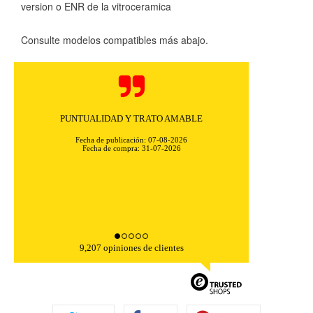
version o ENR de la vitroceramica
Consulte modelos compatibles más abajo.
CONFIGURACIÓN DE COOKIES
HABILITAR TODO
RECHAZAR TODO
PUNTUALIDAD Y TRATO AMABLE
Fecha de publicación: 07-08-2026
Fecha de compra: 31-07-2026
Cookies necesarias
Estas cookies son necesarias para que el sitio web
funcione y no se pueden desactivar en nuestros sistemas.
Puede configurar su navegador para bloquear o alertar
sobre estas cookies, pero alguna áreas del sitio no
funcionarán. Estas cookies no almacenan ninguna
información de identificación personal.
Cookies Utilizadas:
9,207 opiniones de clientes
COOKIELEGALFERSAY, VSF904, PHPSESSID, wp-settings-1,
wp-settings-time-1, _evCo, _evCoLT
Cookies de rendimiento