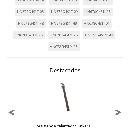
HN678G4S1B-69
HN678G4S1F-01
HN678G4S1F-04
HN678G4S1F-05
HN678G4S1F-09
HN678G4S1I-35
HN678G4S1I-48
HN678G4S1I-49
HN678G4S1I-91
HN678G4S1M-26
HN678G4S1M-28
HN678G4S1M-40
HN678G4S1M-53
Destacados
o
resistencia calentador junkers ...
H