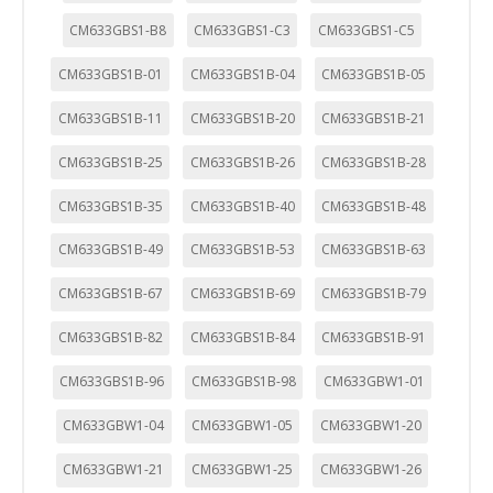
CM633GBS1-B8
CM633GBS1-C3
CM633GBS1-C5
GUARDAR CONFIGURACIÓN
CM633GBS1B-01
CM633GBS1B-04
CM633GBS1B-05
CM633GBS1B-11
CM633GBS1B-20
CM633GBS1B-21
Puedes volver a configurar tus cookies desde la sección
CM633GBS1B-25
CM633GBS1B-26
CM633GBS1B-28
"Configuración de cookies" al pie de la página. También puedes
consultar nuestra
política de cookies
CM633GBS1B-35
CM633GBS1B-40
CM633GBS1B-48
CM633GBS1B-49
CM633GBS1B-53
CM633GBS1B-63
CM633GBS1B-67
CM633GBS1B-69
CM633GBS1B-79
CM633GBS1B-82
CM633GBS1B-84
CM633GBS1B-91
CM633GBS1B-96
CM633GBS1B-98
CM633GBW1-01
CM633GBW1-04
CM633GBW1-05
CM633GBW1-20
CM633GBW1-21
CM633GBW1-25
CM633GBW1-26