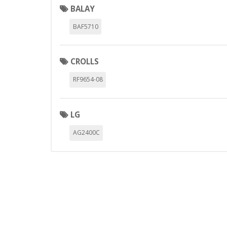
Cookies dirigidas
BALAY
Estas cookies pueden ser estable
BAF5710
empresas para crear un perfil d
personal, sino que se basan en l
Cookies Utilizadas:
CROLLS
_evAd, _evCoupon, _evSubscripti
RF9654-08
GUARDAR CONFIGURAC
LG
AG2400C
Puedes volver a configurar tus cookie
política de cookies