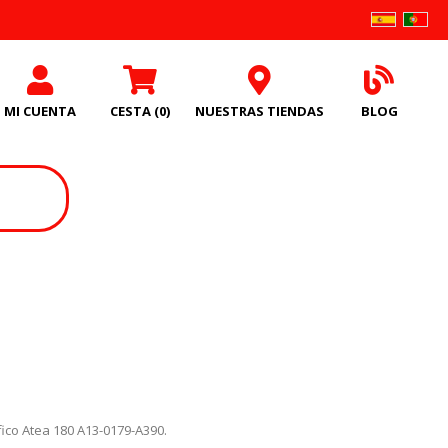
MI CUENTA
CESTA
(0)
NUESTRAS TIENDAS
BLOG
fico Atea 180 A13-0179-A390.