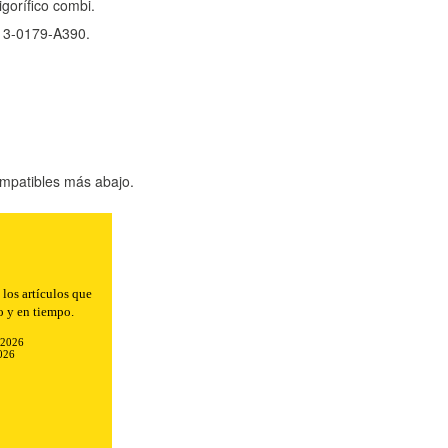
igorífico combi.
13-0179-A390.
mpatibles más abajo.
los artículos que
o y en tiempo.
-2026
026