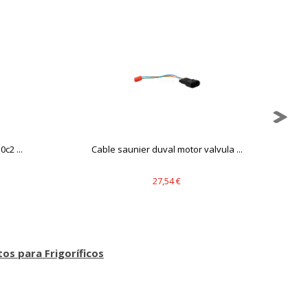
c2 ...
Cable saunier duval motor valvula ...
27,54 €
os para Frigoríficos