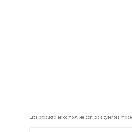
CONFIGURACIÓN DE COO
Cookies necesarias
Estas cookies son necesarias pa
navegador para bloquear o alert
información de identificación pe
Cookies Utilizadas:
COOKIELEGALFERSAY, VSF904, PHP
Cookies de rendimiento
Estas cookies nos permiten conta
ayudan a saber qué páginas son 
estas cookies es agregada y, po
Cookies Utilizadas:
Este producto es compatible con los siguientes mode
_utma,_utmb,_utmc,_utmz,_utmt,_