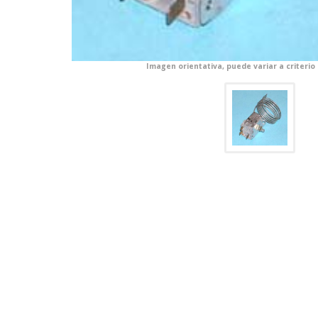
Imagen orientativa, puede variar a criterio
CONFIGURACIÓN DE COO
Cookies necesarias
Estas cookies son necesarias pa
navegador para bloquear o alert
información de identificación pe
Cookies Utilizadas:
COOKIELEGALFERSAY, VSF904, PHP
Cookies de rendimiento
Estas cookies nos permiten conta
ayudan a saber qué páginas son 