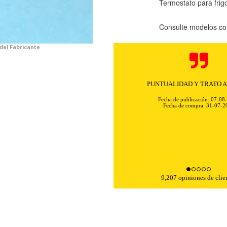
Termostato para frig
Consulte modelos co
 del Fabricante
KIES
HABILITAR 
PUNTUALIDAD Y TRATO 
Fecha de publicación: 07-08
Fecha de compra: 31-07-2
ra que el sitio web funcione y no se pueden desactivar en nuestros 
ar sobre estas cookies, pero alguna áreas del sitio no funcionarán
rsonal.
SESSID, wp-settings-1, wp-settings-time-1, _evCo, _evCoLT
9,207 opiniones de clie
r las visitas y fuentes de tráfico para poder evaluar el rendimiento
las más o menos visitadas, y cómo los visitantes navegan por el si