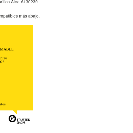
orifico Atea A130239
mpatibles más abajo.
TODO
RECHAZAR TODO
AMABLE
-2026
026
sistemas. Puede configurar su
. Estas cookies no almacenan ninguna
ntes
 de nuestro sitio y mejorarlo. Nos
tio. Toda la información que recogen