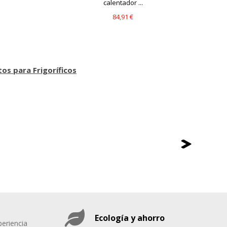
calentador ...
84,91 €
os para Frigoríficos
Ecología y ahorro
eriencia