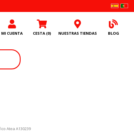
MI CUENTA
CESTA
(0)
NUESTRAS TIENDAS
BLOG
fico Atea A130239