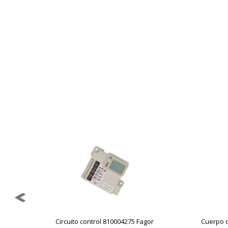
estas cookies es agregada y, po
Cookies Utilizadas:
_utma,_utmb,_utmc,_utmz,_utmt,_
Cookies dirigidas
Estas cookies pueden ser estable
empresas para crear un perfil d
personal, sino que se basan en l
Cookies Utilizadas:
_evAd, _evCoupon, _evSubscripti
GUARDAR CONFIGURAC
Puedes volver a configurar tus cookie
Circuito control 810004275 Fagor
Cuerpo 
política de cookies