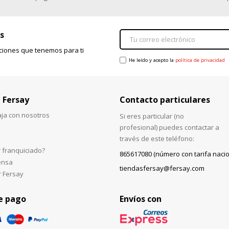
s
ciones que tenemos para ti
He leído y acepto la
política de privacidad
 Fersay
Contacto particulares
aja con nosotros
Si eres particular (no
profesional) puedes contactar a
través de este teléfono:
 franquiciado?
865617080 (número con tarifa nacio
ensa
tiendasfersay@fersay.com
r Fersay
e pago
Envíos con