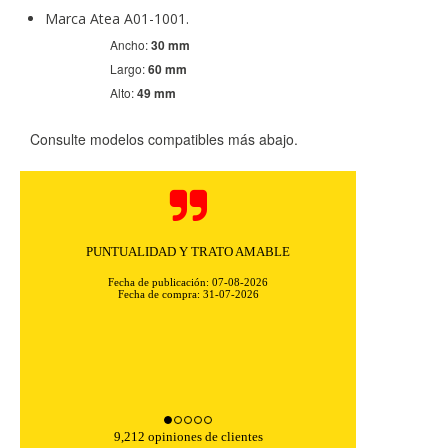
Marca Atea A01-1001.
Ancho:
30 mm
Largo:
60 mm
Alto:
49 mm
CONFIGURACIÓN DE COOKIES
Consulte modelos compatibles más abajo.
HABILITAR TODO
RECHAZAR TODO
PUNTUALIDAD Y TRATO AMABLE
Cookies necesarias
Estas cookies son necesarias para que el sitio web
Fecha de publicación: 07-08-2026
Fecha de compra: 31-07-2026
funcione y no se pueden desactivar en nuestros sistemas.
Puede configurar su navegador para bloquear o alertar
sobre estas cookies, pero alguna áreas del sitio no
funcionarán. Estas cookies no almacenan ninguna
información de identificación personal.
Cookies Utilizadas:
COOKIELEGALFERSAY, VSF904, PHPSESSID, wp-settings-1,
wp-settings-time-1, _evCo, _evCoLT
9,212 opiniones de clientes