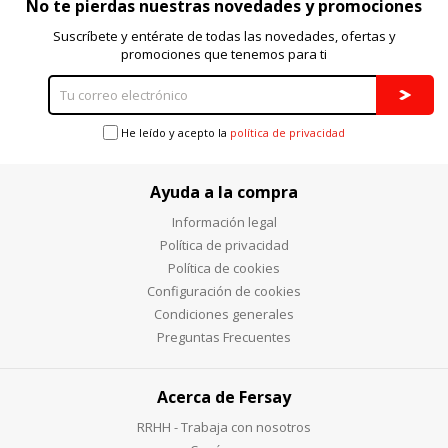
No te pierdas nuestras novedades y promociones
Cookies Utilizadas:
_evAd, _evCoupon, _evSubscription, _evPromt
Suscríbete y entérate de todas las novedades, ofertas y
promociones que tenemos para ti
GUARDAR CONFIGURACIÓN
He leído y acepto la
política de privacidad
Ayuda a la compra
Puedes volver a configurar tus cookies desde la sección
"Configuración de cookies" al pie de la página. También puedes
Información legal
consultar nuestra
política de cookies
Política de privacidad
Política de cookies
Configuración de cookies
Condiciones generales
Preguntas Frecuentes
Acerca de Fersay
RRHH - Trabaja con nosotros