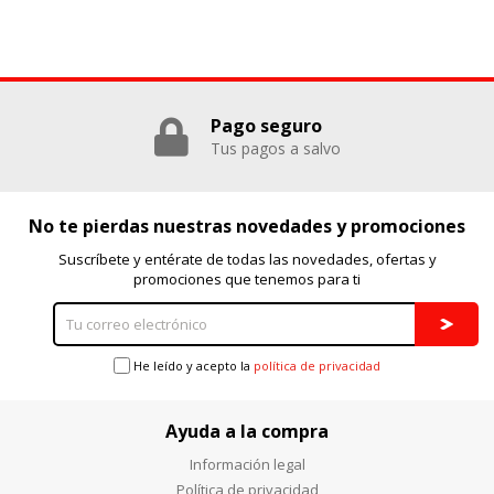
utilizadas por esas empresas para crear un perfil de sus
intereses y mostrarle anuncios relevantes en otros sitios.
No almacenan directamente información personal, sino
que se basan en la identificación única de su navegador y
dispositivo de Internet.
Cookies Utilizadas:
Pago seguro
_evAd, _evCoupon, _evSubscription, _evPromt
Tus pagos a salvo
No te pierdas nuestras novedades y promociones
GUARDAR CONFIGURACIÓN
Suscríbete y entérate de todas las novedades, ofertas y
promociones que tenemos para ti
Puedes volver a configurar tus cookies desde la sección
"Configuración de cookies" al pie de la página. También puedes
consultar nuestra
política de cookies
He leído y acepto la
política de privacidad
Ayuda a la compra
Información legal
Política de privacidad