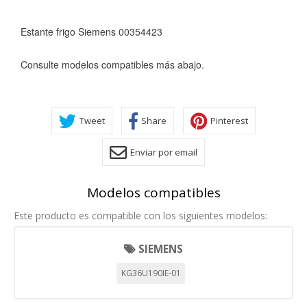
Estante frigo Siemens 00354423
Consulte modelos compatibles más abajo.
Tweet
Share
Pinterest
Enviar por email
CONFIGURACIÓN DE COOKIES
Modelos compatibles
Este producto es compatible con los siguientes modelos:
HABILITAR TODO
RECHAZAR TODO
SIEMENS
KG36U190IE-01
Cookies necesarias
Estas cookies son necesarias para que el sitio web
funcione y no se pueden desactivar en nuestros sistemas.