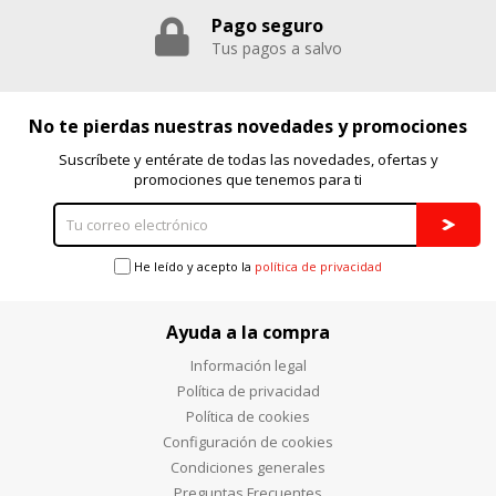
Pago seguro
Puedes volver a configurar tus cookies desde la sección
"Configuración de cookies" al pie de la página. También puedes
Tus pagos a salvo
consultar nuestra
política de cookies
No te pierdas nuestras novedades y promociones
Suscríbete y entérate de todas las novedades, ofertas y
promociones que tenemos para ti
He leído y acepto la
política de privacidad
Ayuda a la compra
Información legal
Política de privacidad
Política de cookies
Configuración de cookies
Condiciones generales
Preguntas Frecuentes