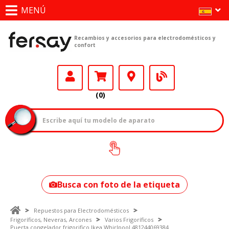
MENÚ
Recambios y accesorios para electrodomésticos y
confort
(0)
¿Cómo encontrar
tu modelo?
Busca con foto de la etiqueta
Repuestos para Electrodomésticos
Frigoríficos, Neveras, Arcones
Varios Frigoríficos
Puerta congelador frigorifico Ikea Whirlpool 481244069384