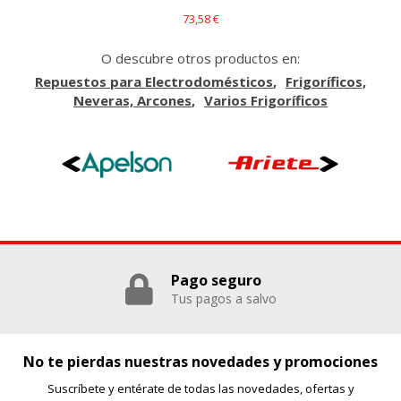
_evAd, _evCoupon, _evSubscription, _evPromt
73,58 €
O descubre otros productos en:
GUARDAR CONFIGURACIÓN
Repuestos para Electrodomésticos
Frigoríficos,
Neveras, Arcones
Varios Frigoríficos
Puedes volver a configurar tus cookies desde la sección
"Configuración de cookies" al pie de la página. También puedes
consultar nuestra
política de cookies
Pago seguro
Tus pagos a salvo
No te pierdas nuestras novedades y promociones
Suscríbete y entérate de todas las novedades, ofertas y