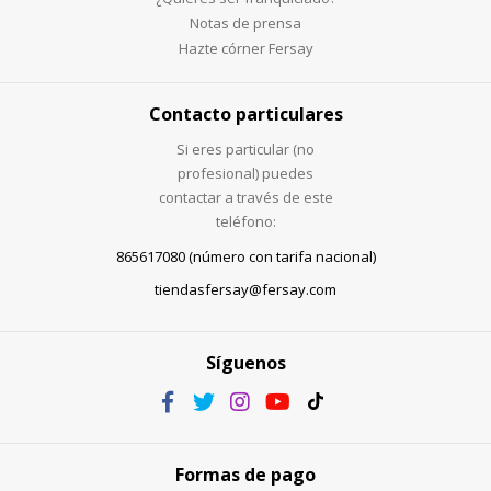
Notas de prensa
Hazte córner Fersay
Contacto particulares
Si eres particular (no
profesional) puedes
contactar a través de este
teléfono:
865617080 (número con tarifa nacional)
tiendasfersay@fersay.com
Síguenos
Formas de pago