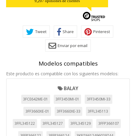
9,207 opiniones de clientes
Tweet
Share
Pinterest
Enviar por email
Modelos compatibles
Este producto es compatible con los siguientes modelos:
BALAY
3FCE642ME-01
3FF3450MI-01
3FF3450MI-33
3FF3660XE-01
3FF3660XE-33
3FFL345113
3FFL345122
3FFL345127
3FFL345129
3FFP366107
3FFP366122
3FFP366124
3KFI76612496029744