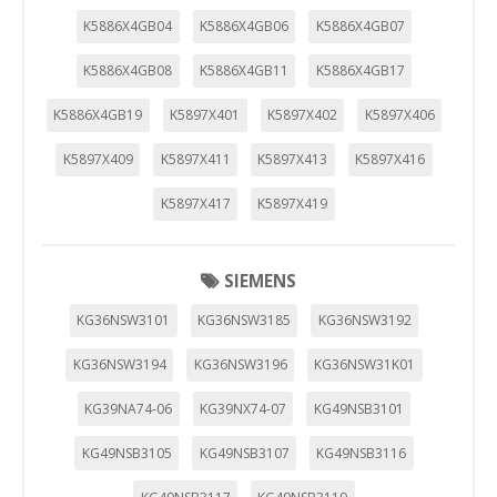
GUARDAR CONFIGURACIÓN
K5886X4GB04
K5886X4GB06
K5886X4GB07
K5886X4GB08
K5886X4GB11
K5886X4GB17
Puedes volver a configurar tus cookies desde la sección
K5886X4GB19
K5897X401
K5897X402
K5897X406
"Configuración de cookies" al pie de la página. También puedes
consultar nuestra
política de cookies
K5897X409
K5897X411
K5897X413
K5897X416
K5897X417
K5897X419
SIEMENS
KG36NSW3101
KG36NSW3185
KG36NSW3192
KG36NSW3194
KG36NSW3196
KG36NSW31K01
KG39NA74-06
KG39NX74-07
KG49NSB3101
KG49NSB3105
KG49NSB3107
KG49NSB3116