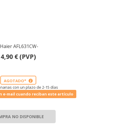
co Haier AFL631CW-
4,90
€
(PVP)
AGOTADO*
i
narias con un plazo de 2-15 días
n e-mail cuando reciban este artículo
MPRA NO DISPONIBLE