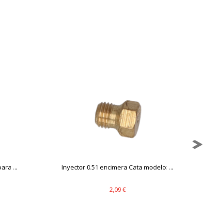
mbién puedes consultar nuestra
ara ...
Inyector 0.51 encimera Cata modelo: ...
2,09 €