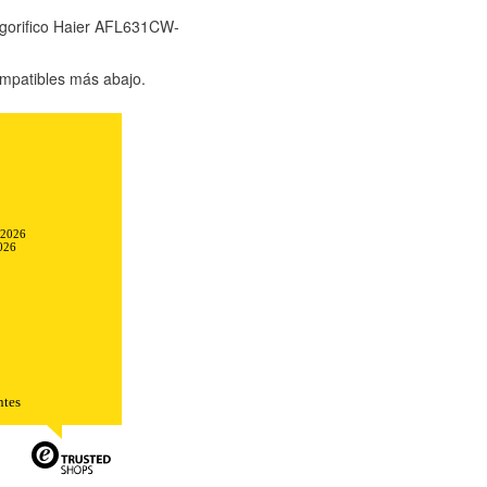
rigorifico Haier AFL631CW-
mpatibles más abajo.
-2026
026
TODO
RECHAZAR TODO
ntes
sistemas. Puede configurar su
. Estas cookies no almacenan ninguna