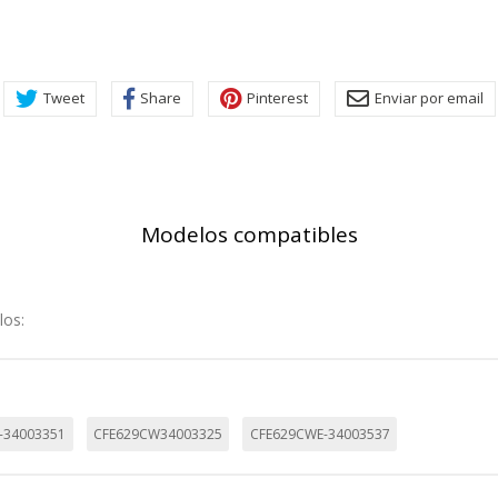
rsonal.
SESSID, wp-settings-1, wp-settings-time-1, _evCo, _evCoLT
Tweet
Share
Pinterest
Enviar por email
r las visitas y fuentes de tráfico para poder evaluar el rendimiento
las más o menos visitadas, y cómo los visitantes navegan por el si
r lo tanto, es anónima.
Modelos compatibles
utmz,_atuvc,_atuvs, _ga, _gid, _evPromtCookies
los:
cidas a través de nuestro sitio por nuestros socios publicitarios. P
e sus intereses y mostrarle anuncios relevantes en otros sitios. No
a identificación única de su navegador y dispositivo de Internet.
-34003351
CFE629CW34003325
CFE629CWE-34003537
on, _evPromt