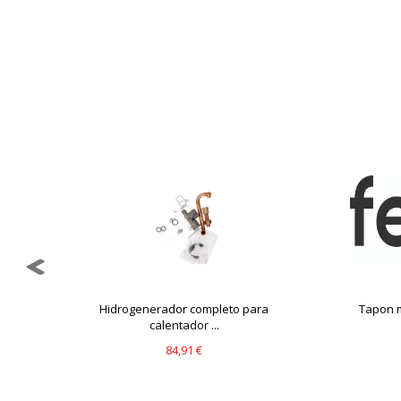
GUARDAR CONFIGURAC
Puedes volver a configurar tus cookie
política de cookies
..
Hidrogenerador completo para
Tapon m
calentador ...
84,91 €