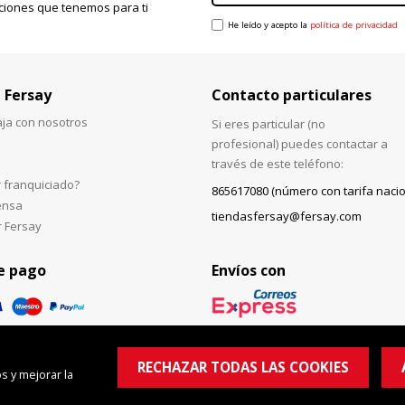
ciones que tenemos para ti
He leído y acepto la
política de privacidad
 Fersay
Contacto particulares
aja con nosotros
Si eres particular (no
profesional) puedes contactar a
través de este teléfono:
 franquiciado?
865617080 (número con tarifa nacio
ensa
tiendasfersay@fersay.com
r Fersay
e pago
Envíos con
RECHAZAR TODAS LAS COOKIES
s y mejorar la
© Copyright 2026