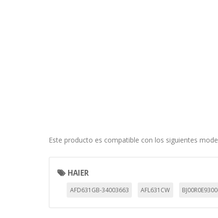
información de identificación pe
Cookies Utilizadas:
COOKIELEGALFERSAY, VSF904, PHP
Cookies de rendimiento
Estas cookies nos permiten conta
ayudan a saber qué páginas son 
estas cookies es agregada y, po
Cookies Utilizadas:
_utma,_utmb,_utmc,_utmz,_utmt,_
Este producto es compatible con los siguientes mode
Cookies dirigidas
Estas cookies pueden ser estable
empresas para crear un perfil d
HAIER
personal, sino que se basan en l
AFD631GB-34003663
AFL631CW
BJ00R0E9300
Cookies Utilizadas:
_evAd, _evCoupon, _evSubscripti