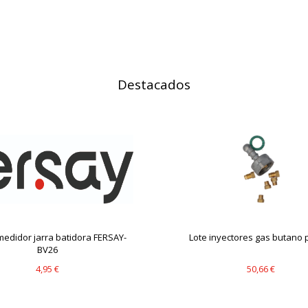
IÓN
Destacados
s desde la sección "Configuración de cookies" al pie de la página. Ta
edidor jarra batidora FERSAY-
Lote inyectores gas butano p
BV26
4,95 €
50,66 €