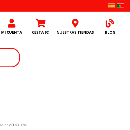
MI CUENTA
CESTA
(0)
NUESTRAS TIENDAS
BLOG
o Haier AFL631CW