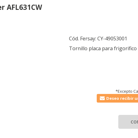
aier AFL631CW
Cód. Fersay:
CY-49053001
Tornillo placa para frigorifi
*Excepto Ca
Deseo recibir u
CO