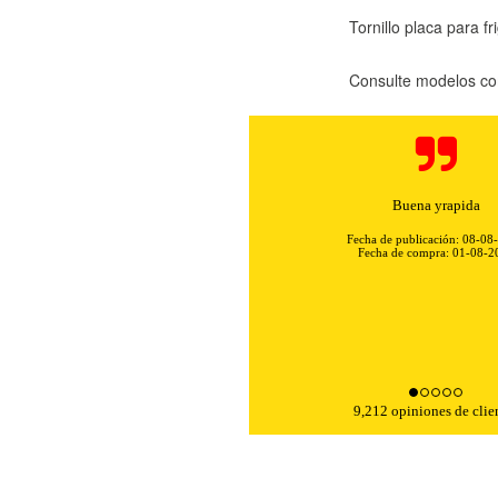
Tornillo placa para f
Consulte modelos co
Buena yrapida
Fecha de publicación: 08-08
Fecha de compra: 01-08-2
KIES
HABILITAR 
9,212 opiniones de clie
ra que el sitio web funcione y no se pueden desactivar en nuestros 
ar sobre estas cookies, pero alguna áreas del sitio no funcionarán