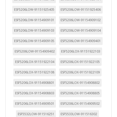
funcione y no se pueden desactivar en nuestros sistemas.
Puede configurar su navegador para bloquear o alertar
ESF5206LOW-91151925405
ESF5206LOW-91151925406
sobre estas cookies, pero alguna áreas del sitio no
funcionarán. Estas cookies no almacenan ninguna
información de identificación personal.
ESF5206LOW-91154909101
ESF5206LOW-91154909102
Cookies Utilizadas:
ESF5206LOW-91154909103
ESF5206LOW-91154909104
COOKIELEGALFERSAY, VSF904, PHPSESSID, wp-settings-1,
wp-settings-time-1, _evCo, _evCoLT
ESF5206LOW-91154909105
ESF5206LOW-91154909401
Cookies de rendimiento
ESF5206LOW-91154909402
ESF5206LOX-91151922103
Estas cookies nos permiten contar las visitas y fuentes de
tráfico para poder evaluar el rendimiento de nuestro sitio y
ESF5206LOX-91151922104
ESF5206LOX-91151922105
mejorarlo. Nos ayudan a saber qué páginas son las más o
menos visitadas, y cómo los visitantes navegan por el sitio.
ESF5206LOX-91151922108
ESF5206LOX-91151922109
Toda la información que recogen estas cookies es
agregada y, por lo tanto, es anónima.
ESF5206LOX-91154908801
ESF5206LOX-91154908802
Cookies Utilizadas:
_utma,_utmb,_utmc,_utmz,_utmt,_utmz,_atuvc,_atuvs, _ga,
ESF5206LOX-91154908803
ESF5206LOX-91154908805
_gid, _evPromtCookies
ESF5206LOX-91154909501
ESF5206LOX-91154909502
Cookies dirigidas
ESF5532LOW-911516251
ESF5533LOW-911516302
Estas cookies pueden ser establecidas a través de nuestro