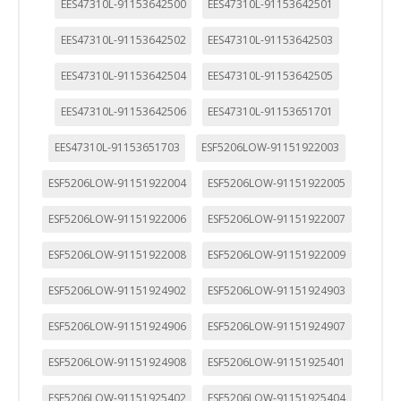
EES47310L-91153642500
EES47310L-91153642501
EES47310L-91153642502
EES47310L-91153642503
EES47310L-91153642504
EES47310L-91153642505
EES47310L-91153642506
EES47310L-91153651701
EES47310L-91153651703
ESF5206LOW-91151922003
ESF5206LOW-91151922004
ESF5206LOW-91151922005
ESF5206LOW-91151922006
ESF5206LOW-91151922007
CONFIGURACIÓN DE COOKIES
ESF5206LOW-91151922008
ESF5206LOW-91151922009
ESF5206LOW-91151924902
ESF5206LOW-91151924903
HABILITAR TODO
RECHAZAR TODO
ESF5206LOW-91151924906
ESF5206LOW-91151924907
ESF5206LOW-91151924908
ESF5206LOW-91151925401
Cookies necesarias
Estas cookies son necesarias para que el sitio web
ESF5206LOW-91151925402
ESF5206LOW-91151925404