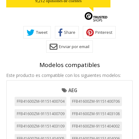
9,212 opiniones de clientes
Tweet
Share
Pinterest
Enviar por email
Modelos compatibles
Este producto es compatible con los siguientes modelos:
AEG
FFB41600ZM-91151400704
FFB41600ZM-91151400706
FFB41600ZM-91151400709
FFB41600ZM-91151403108
FFB41600ZM-91151403109
FFB41600ZM-91151404002
FFB41600ZM-91151404005
FFB41600ZM-91151404006