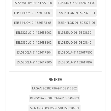
ESF5555LOW-91151627210
ESI5344LOK-911526373-02
ESI5344LOK-911526373-03
ESI5344LOK-911526373-04
ESI5344LOK-911526373-05
ESI5344LOK-911526373-06
ESL5325LO-91153633902
ESL5325LO-91153638501
ESL5335LO-91153633802
ESL5335LO-91153638401
ESL5360LA-91153617804
ESL5360LA-91153617805
ESL5360LA-91153617806
ESL5360LA-91153617807
IKEA
LAGAN 80385796-91153917802
RENGORA 70385834-91153508303
SKINANDE 00385837-91153630703