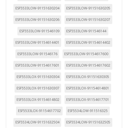
sitio por nuestros socios publicitarios. Pueden ser
utilizadas por esas empresas para crear un perfil de sus
ESF5533LOW-91151630204
ESF5533LOW-91151630205
intereses y mostrarle anuncios relevantes en otros sitios.
No almacenan directamente información personal, sino
ESF5533LOW-91151630206
ESF5533LOW-91151630207
que se basan en la identificación única de su navegador y
dispositivo de Internet.
ESF5533LOW-911546109
ESF5533LOW-911546144
Cookies Utilizadas:
_evAd, _evCoupon, _evSubscription, _evPromt
ESF5533LOW-91154614401
ESF5533LOW-91154614402
ESF5533LOW-911546176
ESF5533LOW-91154617600
GUARDAR CONFIGURACIÓN
ESF5533LOW-91154617601
ESF5533LOW-91154617602
ESF5533LOX-91151630304
ESF5533LOX-91151630305
Puedes volver a configurar tus cookies desde la sección
ESF5533LOX-91151630307
ESF5533LOX-91154614801
"Configuración de cookies" al pie de la página. También puedes
consultar nuestra
política de cookies
ESF5533LOX-91154614802
ESF5533LOX-91154617701
ESF5533LOX-91154617702
ESF5534LOW-911516325
ESF5534LOW-91151632504
ESF5534LOW-91151632505