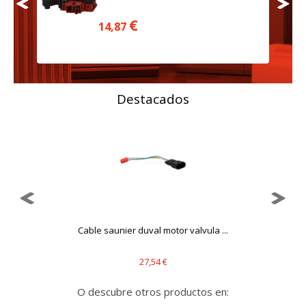
Cookies dirigidas
€
14,87
Estas cookies pueden ser establecidas a través de nuestro
sitio por nuestros socios publicitarios. Pueden ser
utilizadas por esas empresas para crear un perfil de sus
intereses y mostrarle anuncios relevantes en otros sitios.
No almacenan directamente información personal, sino
que se basan en la identificación única de su navegador y
dispositivo de Internet.
Destacados
Cookies Utilizadas:
_evAd, _evCoupon, _evSubscription, _evPromt
GUARDAR CONFIGURACIÓN
Cable saunier duval motor valvula ...
Puedes volver a configurar tus cookies desde la sección
"Configuración de cookies" al pie de la página. También puedes
consultar nuestra
política de cookies
27,54 €
O descubre otros productos en: