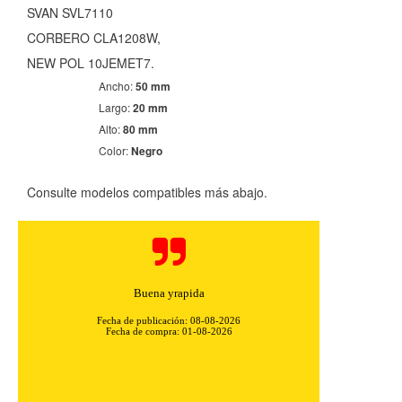
SVAN SVL7110
CORBERO CLA1208W,
NEW POL 10JEMET7.
Ancho:
50 mm
Largo:
20 mm
Alto:
80 mm
Color:
Negro
Consulte modelos compatibles más abajo.
CONFIGURACIÓN DE COOKIES
Buena yrapida
Fecha de publicación: 08-08-2026
Fecha de compra: 01-08-2026
HABILITAR TODO
RECHAZAR TODO