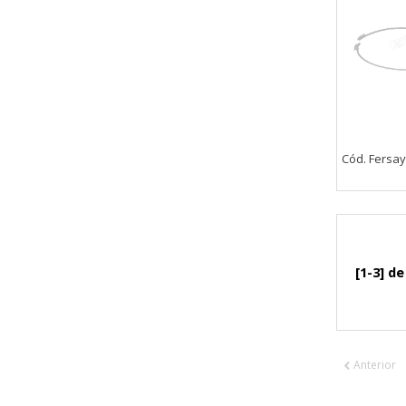
Cookies dirigidas
Estas cookies pueden ser estable
empresas para crear un perfil d
personal, sino que se basan en l
Cookies Utilizadas:
_evAd, _evCoupon, _evSubscripti
Cód. Fersa
GUARDAR CONFIGURAC
[1-3] de
Puedes volver a configurar tus cookie
política de cookies
Anterior