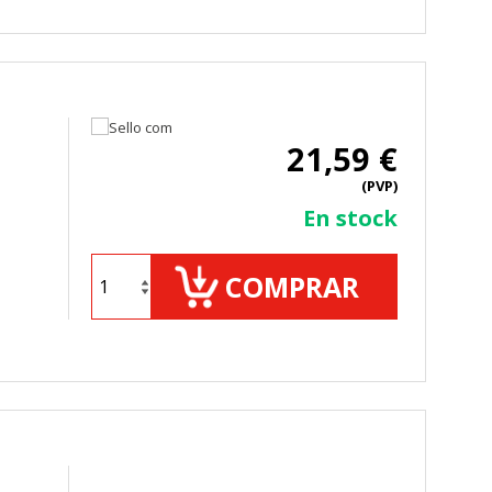
TODO
RECHAZAR TODO
21,59 €
sistemas. Puede configurar su
. Estas cookies no almacenan ninguna
(PVP)
En stock
COMPRAR
 de nuestro sitio y mejorarlo. Nos
tio. Toda la información que recogen