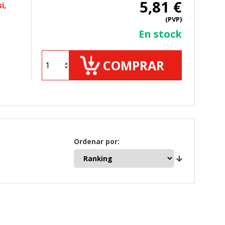
5,81 €
i,
(PVP)
ueden ser utilizadas por esas
En stock
 almacenan directamente información
COMPRAR
Ordenar por:
mbién puedes consultar nuestra