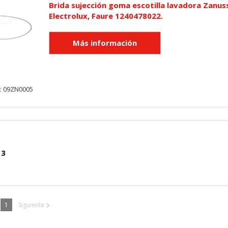
Brida sujección goma escotilla lavadora Zanuss
Electrolux, Faure 1240478022.
cidas a través de nuestro sitio por nuestros socios publicitarios. P
e sus intereses y mostrarle anuncios relevantes en otros sitios. No
a identificación única de su navegador y dispositivo de Internet.
on, _evPromt
y: 09ZN0005
IÓN
 3
s desde la sección "Configuración de cookies" al pie de la página. Ta
1
Siguiente