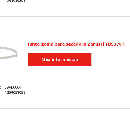
:
1368089205
KIES
HABILITAR 
ra que el sitio web funcione y no se pueden desactivar en nuestros 
Junta goma para secadora Zanussi TDS370T.
ar sobre estas cookies, pero alguna áreas del sitio no funcionarán
rsonal.
SESSID, wp-settings-1, wp-settings-time-1, _evCo, _evCoLT
:
59AE0004
:
1250028055
r las visitas y fuentes de tráfico para poder evaluar el rendimiento
las más o menos visitadas, y cómo los visitantes navegan por el si
r lo tanto, es anónima.
utmz,_atuvc,_atuvs, _ga, _gid, _evPromtCookies