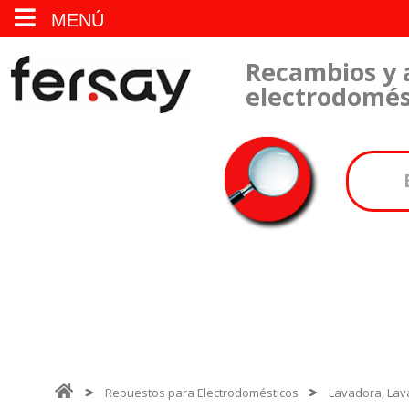
MENÚ
Recambios y 
electrodomés
Repuestos para Electrodomésticos
Lavadora, Lava