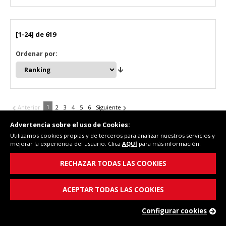
[1-24] de 619
Ordenar por:
1
Anterior
2
3
4
5
6
Siguiente
Advertencia sobre el uso de Cookies:
Utilizamos cookies propias y de terceros para analizar nuestros servicios y
mejorar la experiencia del usuario. Clica
AQUÍ
para más información.
RECHAZAR TODAS LAS COOKIES
ACEPTAR TODAS LAS COOKIES
Configurar cookies
Pago seguro