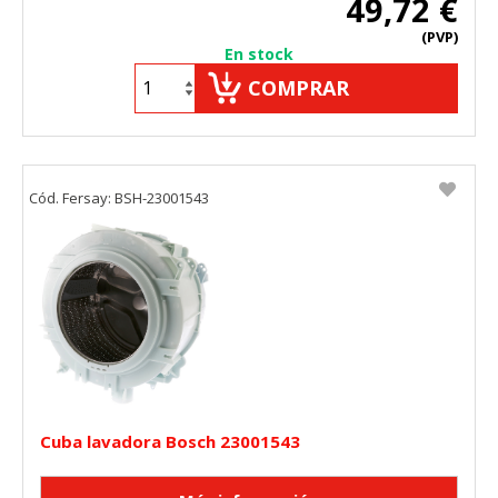
49,72 €
HABILITAR TODO
RECHAZAR TODO
(PVP)
En stock
COMPRAR
Cookies necesarias
Estas cookies son necesarias para que el sitio web
funcione y no se pueden desactivar en nuestros sistemas.
Puede configurar su navegador para bloquear o alertar
Cód. Fersay: BSH-23001543
sobre estas cookies, pero alguna áreas del sitio no
funcionarán. Estas cookies no almacenan ninguna
información de identificación personal.
Cookies Utilizadas:
COOKIELEGALFERSAY, VSF904, PHPSESSID, wp-settings-1,
wp-settings-time-1, _evCo, _evCoLT
Cookies de rendimiento
Estas cookies nos permiten contar las visitas y fuentes de
tráfico para poder evaluar el rendimiento de nuestro sitio y
mejorarlo. Nos ayudan a saber qué páginas son las más o
Cuba lavadora Bosch 23001543
menos visitadas, y cómo los visitantes navegan por el sitio.
Toda la información que recogen estas cookies es
agregada y, por lo tanto, es anónima.