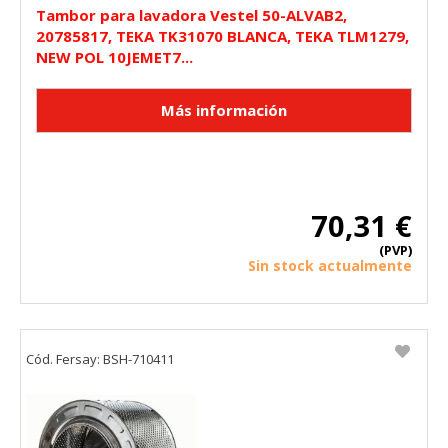
"Configuración de cookies" al pie de la página. También puedes
Tambor para lavadora Vestel 50-ALVAB2,
consultar nuestra
política de cookies
20785817, TEKA TK31070 BLANCA, TEKA TLM1279,
NEW POL 10JEMET7...
70,31 €
(PVP)
Sin stock actualmente
Cód. Fersay: BSH-710411