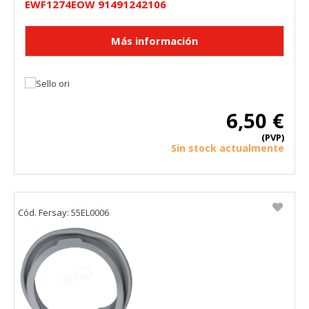
EWF1274EOW 91491242106
HABILITAR TODO
RECHAZAR TODO
Cookies necesarias
Estas cookies son necesarias para que el sitio web
funcione y no se pueden desactivar en nuestros sistemas.
Puede configurar su navegador para bloquear o alertar
6,50 €
sobre estas cookies, pero alguna áreas del sitio no
funcionarán. Estas cookies no almacenan ninguna
(PVP)
información de identificación personal.
Sin stock actualmente
Cookies Utilizadas:
COOKIELEGALFERSAY, VSF904, PHPSESSID, wp-settings-1,
wp-settings-time-1, _evCo, _evCoLT
Cód. Fersay: 55EL0006
Cookies de rendimiento
Estas cookies nos permiten contar las visitas y fuentes de
tráfico para poder evaluar el rendimiento de nuestro sitio y
mejorarlo. Nos ayudan a saber qué páginas son las más o
menos visitadas, y cómo los visitantes navegan por el sitio.
Toda la información que recogen estas cookies es
agregada y, por lo tanto, es anónima.