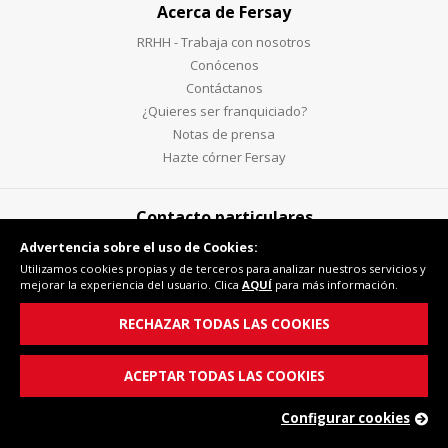
Acerca de Fersay
RRHH - Trabaja con nosotros
Conócenos
Contáctanos
¿Quieres ser franquiciado?
Notas de prensa
Hazte córner Fersay
Contacto particulares
Advertencia sobre el uso de Cookies:
Si eres particular (no
Utilizamos cookies propias y de terceros para analizar nuestros servicios y
profesional) puedes
mejorar la experiencia del usuario. Clica
AQUÍ
para más información.
contactar a través de este
teléfono:
RECHAZAR TODAS LAS COOKIES
865617080 (número con tarifa nacional)
ACEPTAR TODAS LAS COOKIES
tiendasfersay@fersay.com
Configurar cookies
Síguenos