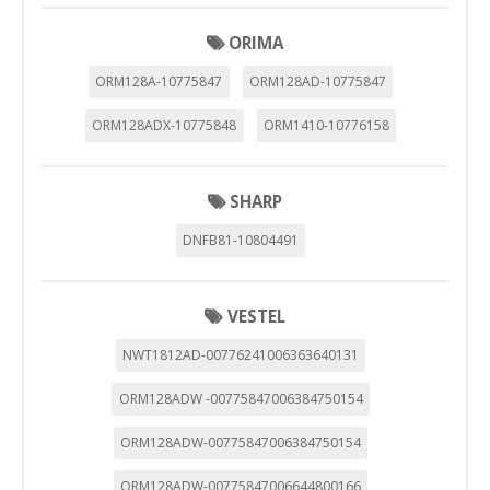
Estas cookies pueden ser establecidas a través de nuestro
sitio por nuestros socios publicitarios. Pueden ser
utilizadas por esas empresas para crear un perfil de sus
ORIMA
intereses y mostrarle anuncios relevantes en otros sitios.
No almacenan directamente información personal, sino
ORM128A-10775847
ORM128AD-10775847
que se basan en la identificación única de su navegador y
dispositivo de Internet.
ORM128ADX-10775848
ORM1410-10776158
Cookies Utilizadas:
_evAd, _evCoupon, _evSubscription, _evPromt
SHARP
DNFB81-10804491
GUARDAR CONFIGURACIÓN
VESTEL
Puedes volver a configurar tus cookies desde la sección
NWT1812AD-00776241006363640131
"Configuración de cookies" al pie de la página. También puedes
consultar nuestra
política de cookies
ORM128ADW -00775847006384750154
ORM128ADW-00775847006384750154
ORM128ADW-00775847006644800166