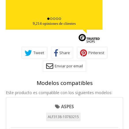
9,214 opiniones de clientes
Tweet
Share
Pinterest
Enviar por email
Modelos compatibles
CONFIGURACIÓN DE COOKIES
Este producto es compatible con los siguientes modelos:
HABILITAR TODO
RECHAZAR TODO
ASPES
ALF3138-10783215
Cookies necesarias
Estas cookies son necesarias para que el sitio web