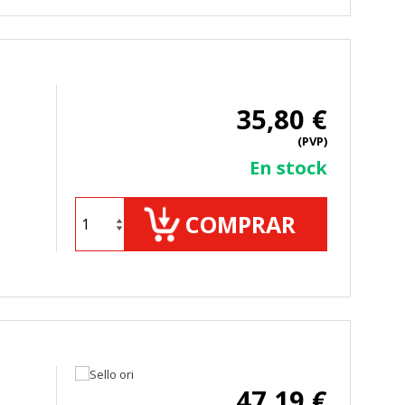
TODO
RECHAZAR TODO
35,80 €
(PVP)
En stock
sistemas. Puede configurar su
. Estas cookies no almacenan ninguna
COMPRAR
 de nuestro sitio y mejorarlo. Nos
tio. Toda la información que recogen
47,19 €