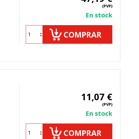
(PVP)
En stock
ueden ser utilizadas por esas
COMPRAR
 almacenan directamente información
11,07 €
(PVP)
En stock
mbién puedes consultar nuestra
COMPRAR