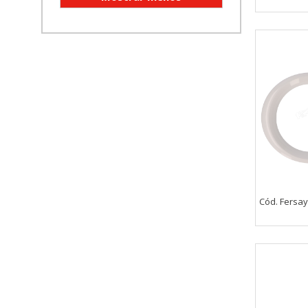
CONFIGURACIÓN DE COO
Cookies necesarias
Estas cookies son necesarias pa
navegador para bloquear o alert
información de identificación pe
Cookies Utilizadas:
COOKIELEGALFERSAY, VSF904, PHP
Cód. Fersay
Cookies de rendimiento
Estas cookies nos permiten conta
ayudan a saber qué páginas son 
estas cookies es agregada y, po
Cookies Utilizadas: