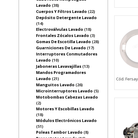
Lavado
(38)
Cuerpos Y Filtros Lavado
(22)
Depósito Detergente Lavado
(14)
Electroválvulas Lavado
(18)
Frontales Zócalos Lavado
(3)
Gomas De Escotilla Lavado
(28)
Guarniciones De Lavado
(17)
Interruptores Conmutadores
Lavado
(10)
Jaboneras Lavavajillas
(13)
Mandos Programadores
Lavado
(21)
Cód. Fersay
Manguitos Lavado
(26)
Microinterruptores Lavado
(5)
Motobombas Cabezas Lavado
(2)
Motores Y Escobillas Lavado
(18)
Módulos Electrónicos Lavado
(51)
Poleas Tambor Lavado
(8)