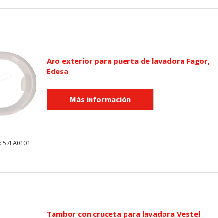
KIES
HABILITAR 
Aro exterior para puerta de lavadora Fagor,
Edesa
ra que el sitio web funcione y no se pueden desactivar en nuestros 
ar sobre estas cookies, pero alguna áreas del sitio no funcionarán
rsonal.
SESSID, wp-settings-1, wp-settings-time-1, _evCo, _evCoLT
: 57FA0101
r las visitas y fuentes de tráfico para poder evaluar el rendimiento
las más o menos visitadas, y cómo los visitantes navegan por el si
r lo tanto, es anónima.
Tambor con cruceta para lavadora Vestel