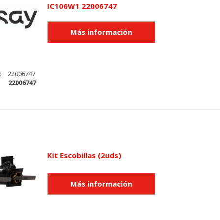
IC106W1 22006747
utmz,_atuvc,_atuvs, _ga, _gid, _evPromtCookies
cidas a través de nuestro sitio por nuestros socios publicitarios. P
e sus intereses y mostrarle anuncios relevantes en otros sitios. No
a identificación única de su navegador y dispositivo de Internet.
:
22006747
:
22006747
on, _evPromt
IÓN
Kit Escobillas (2uds)
s desde la sección "Configuración de cookies" al pie de la página. Ta