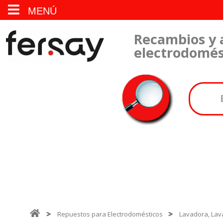
MENÚ
Recambios y 
electrodomés
Repuestos para Electrodomésticos
Lavadora, Lava