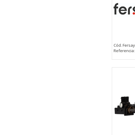
_utma,_utmb,_utmc,_utmz,_utmt,_
Cookies dirigidas
Estas cookies pueden ser estable
empresas para crear un perfil d
personal, sino que se basan en l
Cód. Fersay
Cookies Utilizadas:
Referencia
_evAd, _evCoupon, _evSubscripti
GUARDAR CONFIGURAC
Puedes volver a configurar tus cookie
política de cookies