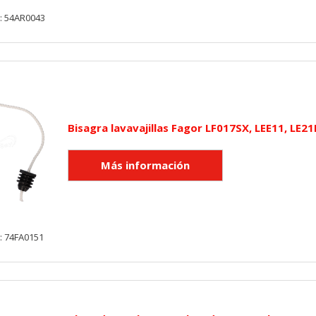
: 54AR0043
Bisagra lavavajillas Fagor LF017SX, LEE11, LE21
: 74FA0151