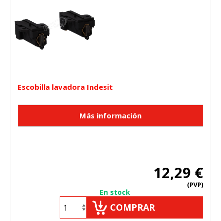
Cookies Utilizadas:
_utma,_utmb,_utmc,_utmz,_utmt,_utmz,_atuvc,_atuvs, _ga,
_gid, _evPromtCookies
Cookies dirigidas
Estas cookies pueden ser establecidas a través de nuestro
sitio por nuestros socios publicitarios. Pueden ser
utilizadas por esas empresas para crear un perfil de sus
Escobilla lavadora Indesit
intereses y mostrarle anuncios relevantes en otros sitios.
No almacenan directamente información personal, sino
que se basan en la identificación única de su navegador y
dispositivo de Internet.
Cookies Utilizadas:
_evAd, _evCoupon, _evSubscription, _evPromt
12,29 €
GUARDAR CONFIGURACIÓN
(PVP)
En stock
COMPRAR
Puedes volver a configurar tus cookies desde la sección