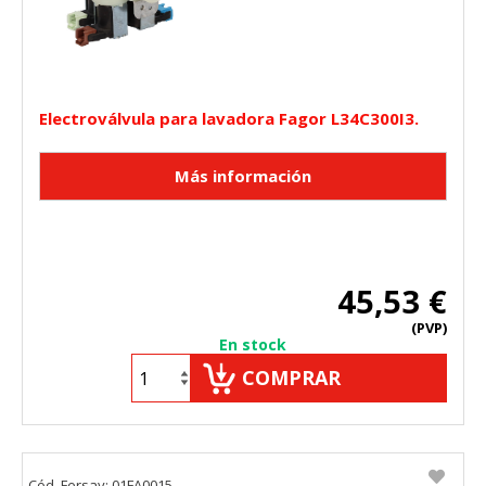
Electroválvula para lavadora Fagor L34C300I3.
45,53 €
(PVP)
En stock
COMPRAR
Cód. Fersay: 01FA0015