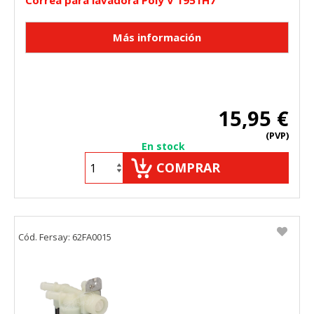
Correa para lavadora Poly V 1951H7
15,95 €
(PVP)
En stock
COMPRAR
Cód. Fersay: 62FA0015