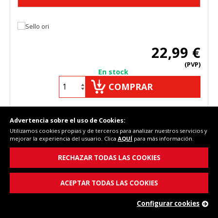
22,99 €
(PVP)
En stock
COMPRAR
Advertencia sobre el uso de Cookies:
Utilizamos cookies propias y de terceros para analizar nuestros servicios y
Cód. Fersay: 63IT0006
mejorar la experiencia del usuario. Clica
AQUÍ
para más información.
RECHAZAR TODAS LAS COOKIES
ACEPTAR TODAS LAS COOKIES
Configurar cookies