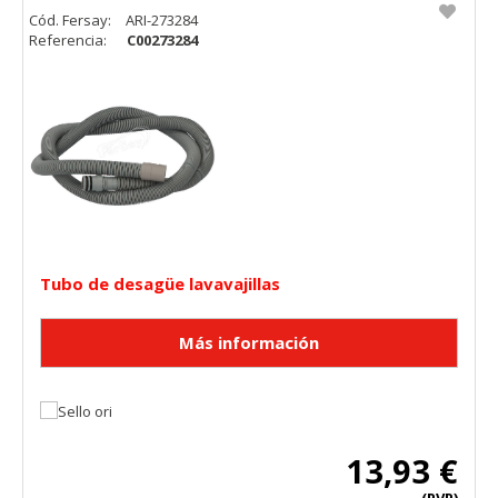
Cód. Fersay:
ARI-273284
Referencia:
C00273284
Tubo de desagüe lavavajillas
13,93 €
(PVP)