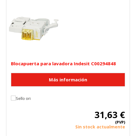
HABILITAR TODO
RECHAZAR TODO
Cookies necesarias
Estas cookies son necesarias para que el sitio web
funcione y no se pueden desactivar en nuestros sistemas.
Puede configurar su navegador para bloquear o alertar
sobre estas cookies, pero alguna áreas del sitio no
funcionarán. Estas cookies no almacenan ninguna
Blocapuerta para lavadora Indesit C00294848
información de identificación personal.
Cookies Utilizadas:
COOKIELEGALFERSAY, VSF904, PHPSESSID, wp-settings-1,
wp-settings-time-1, _evCo, _evCoLT
Cookies de rendimiento
Estas cookies nos permiten contar las visitas y fuentes de
31,63 €
tráfico para poder evaluar el rendimiento de nuestro sitio y
mejorarlo. Nos ayudan a saber qué páginas son las más o
(PVP)
menos visitadas, y cómo los visitantes navegan por el sitio.
Sin stock actualmente
Toda la información que recogen estas cookies es
agregada y, por lo tanto, es anónima.