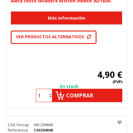
Aleta cesto lavadora Ariston Indesit AD1600.
VER PRODUCTOS ALTERNATIVOS
4,90 €
(PVP)
En stock
COMPRAR
CONFIGURACIÓN DE COOKIES
Cód. Fersay:
ARI-294848
Referencia:
C00294848