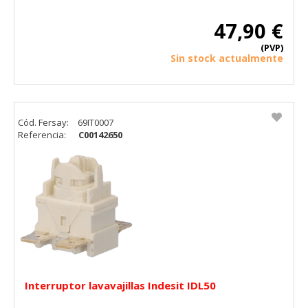
"Configuración de cookies" al pie de la página. También puedes
consultar nuestra
política de cookies
47,90 €
(PVP)
Sin stock actualmente
Cód. Fersay:
69IT0007
Referencia:
C00142650
Interruptor lavavajillas Indesit IDL50