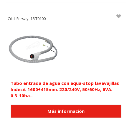
Cookies Utilizadas:
_utma,_utmb,_utmc,_utmz,_utmt,_utmz,_atuvc,_atuvs, _ga,
_gid, _evPromtCookies
Cód. Fersay: 18IT0100
Cookies dirigidas
Estas cookies pueden ser establecidas a través de nuestro
sitio por nuestros socios publicitarios. Pueden ser
utilizadas por esas empresas para crear un perfil de sus
intereses y mostrarle anuncios relevantes en otros sitios.
No almacenan directamente información personal, sino
que se basan en la identificación única de su navegador y
dispositivo de Internet.
Cookies Utilizadas:
Tubo entrada de agua con aqua-stop lavavajillas
_evAd, _evCoupon, _evSubscription, _evPromt
Indesit 1600+415mm. 220/240V, 50/60Hz, 6VA.
0.3-10ba...
GUARDAR CONFIGURACIÓN
Puedes volver a configurar tus cookies desde la sección