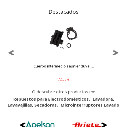
mejorarlo. Nos ayudan a saber qué páginas son las más o
menos visitadas, y cómo los visitantes navegan por el sitio.
Destacados
Toda la información que recogen estas cookies es
agregada y, por lo tanto, es anónima.
Cookies Utilizadas:
_utma,_utmb,_utmc,_utmz,_utmt,_utmz,_atuvc,_atuvs, _ga,
_gid, _evPromtCookies
Cookies dirigidas
Estas cookies pueden ser establecidas a través de nuestro
sitio por nuestros socios publicitarios. Pueden ser
Cuerpo intermedio saunier duval ...
utilizadas por esas empresas para crear un perfil de sus
intereses y mostrarle anuncios relevantes en otros sitios.
No almacenan directamente información personal, sino
72,53 €
que se basan en la identificación única de su navegador y
dispositivo de Internet.
O descubre otros productos en:
Cookies Utilizadas:
Repuestos para Electrodomésticos
Lavadora,
_evAd, _evCoupon, _evSubscription, _evPromt
Lavavajillas, Secadoras
Microinterruptores Lavado
GUARDAR CONFIGURACIÓN