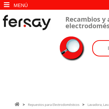
MENÚ
Recambios y 
electrodomés
Repuestos para Electrodomésticos
Lavadora, Lava