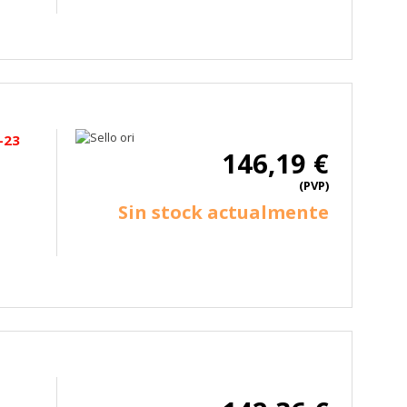
ueden ser utilizadas por esas
 almacenan directamente información
-23
146,19 €
(PVP)
Sin stock actualmente
mbién puedes consultar nuestra