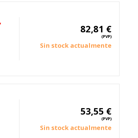
TODO
RECHAZAR TODO
7
82,81 €
(PVP)
Sin stock actualmente
sistemas. Puede configurar su
. Estas cookies no almacenan ninguna
53,55 €
 de nuestro sitio y mejorarlo. Nos
(PVP)
tio. Toda la información que recogen
Sin stock actualmente