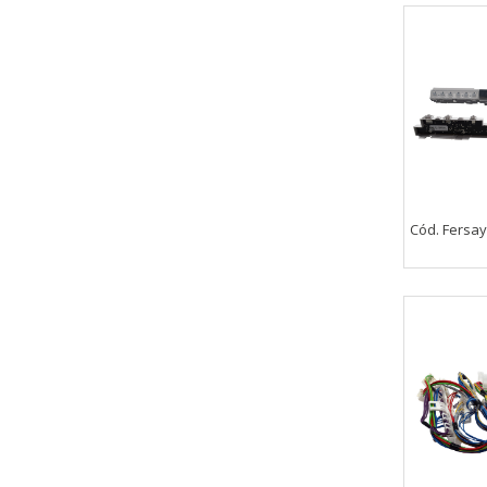
CONFIGURACIÓN DE COO
Cookies necesarias
Estas cookies son necesarias pa
Cód. Fersa
navegador para bloquear o alert
información de identificación pe
Cookies Utilizadas:
COOKIELEGALFERSAY, VSF904, PHP
Cookies de rendimiento
Estas cookies nos permiten conta
ayudan a saber qué páginas son 
estas cookies es agregada y, po
Cookies Utilizadas: