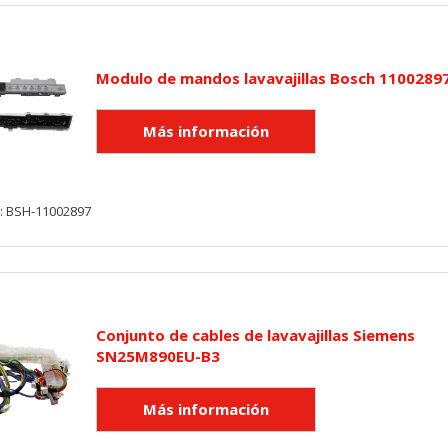
KIES
HABILITAR 
Modulo de mandos lavavajillas Bosch 1100289
ra que el sitio web funcione y no se pueden desactivar en nuestros 
y: BSH-11002897
ar sobre estas cookies, pero alguna áreas del sitio no funcionarán
rsonal.
SESSID, wp-settings-1, wp-settings-time-1, _evCo, _evCoLT
Conjunto de cables de lavavajillas Siemens
SN25M890EU-B3
r las visitas y fuentes de tráfico para poder evaluar el rendimiento
las más o menos visitadas, y cómo los visitantes navegan por el si
r lo tanto, es anónima.