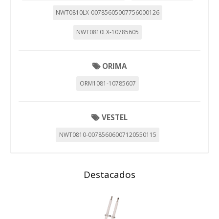
que se basan en la identificación única de su navegador y
dispositivo de Internet.
NWT0810LX-00785605007756000126
Cookies Utilizadas:
NWT0810LX-10785605
_evAd, _evCoupon, _evSubscription, _evPromt
ORIMA
GUARDAR CONFIGURACIÓN
ORM1081-10785607
Puedes volver a configurar tus cookies desde la sección
VESTEL
"Configuración de cookies" al pie de la página. También puedes
consultar nuestra
política de cookies
NWT0810-00785606007120550115
Destacados