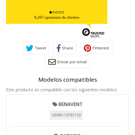
9,207 opiniones de clientes
Tweet
Share
Pinterest
Enviar por email
CONFIGURACIÓN DE COOKIES
HABILITAR TODO
RECHAZAR TODO
Modelos compatibles
Este producto es compatible con los siguientes modelos:
Cookies necesarias
BENAVENT
Estas cookies son necesarias para que el sitio web
funcione y no se pueden desactivar en nuestros sistemas.
LBV8D-10781102
Puede configurar su navegador para bloquear o alertar
sobre estas cookies, pero alguna áreas del sitio no
funcionarán. Estas cookies no almacenan ninguna
información de identificación personal.