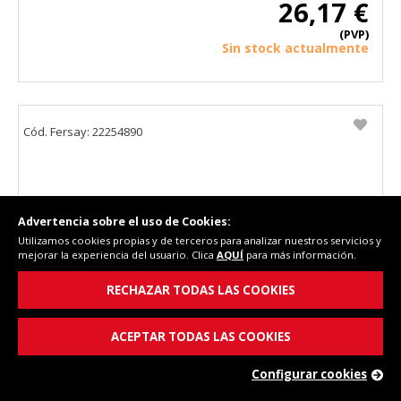
26,17 €
(PVP)
Sin stock actualmente
Cód. Fersay: 22254890
Advertencia sobre el uso de Cookies:
Utilizamos cookies propias y de terceros para analizar nuestros servicios y
mejorar la experiencia del usuario. Clica
AQUÍ
para más información.
RECHAZAR TODAS LAS COOKIES
Modulo electronico lavadora Vestel 22254890 T0-
ACEPTAR TODAS LAS COOKIES
4A7BFFF020200000-v01_12-B
Configurar cookies