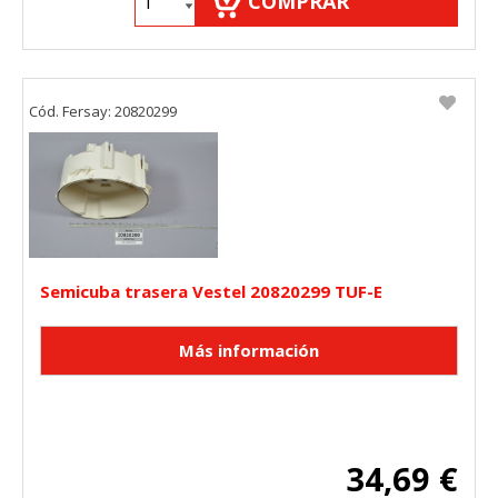
COMPRAR
"Configuración de cookies" al pie de la página. También puedes
consultar nuestra
política de cookies
Cód. Fersay: 20820299
Semicuba trasera Vestel 20820299 TUF-E
34,69 €