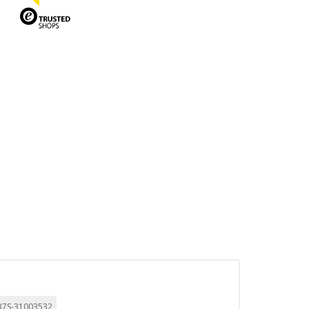
TODO
RECHAZAR TODO
sistemas. Puede configurar su
. Estas cookies no almacenan ninguna
 de nuestro sitio y mejorarlo. Nos
tio. Toda la información que recogen
7S-31003532