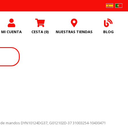
MI CUENTA
CESTA
(0)
NUESTRAS TIENDAS
BLOG
 de mandos DYN10124DG37, G012102D-37 31003254-10430471