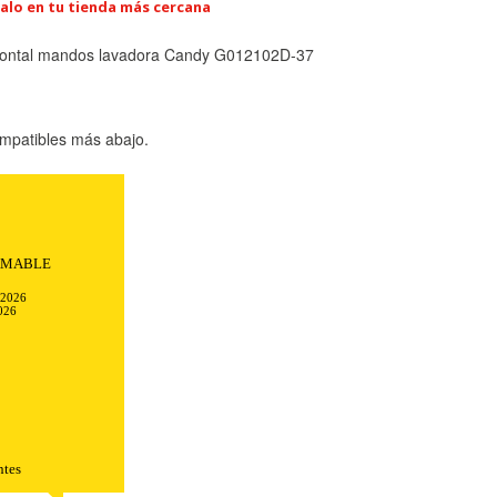
alo en tu tienda más cercana
frontal mandos lavadora Candy G012102D-37
mpatibles más abajo.
AMABLE
-2026
026
ntes