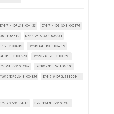
DYN7144DPLS-31004433
DYN7144DS180-31005176
ueden ser utilizadas por esas
30-31005519
DYN8125DZ30-31004334
 almacenan directamente información
L180-31004381
DYN8144DL80-31004399
4D3P30-31005520
DYN9124DG18-31003893
124DGL80-31004387
DYN9124DGLS-31004440
YN9164DPGL84-31004356
DYN9164DPGLS-31004441
124DL37-31004710
DYN8124DL80-31004378
mbién puedes consultar nuestra