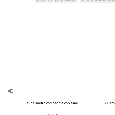
Caudalimetro compatible con sime ...
Cuerpo
59,57 €