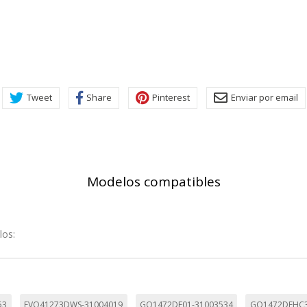
KIES
HABILITAR 
Tweet
Share
Pinterest
Enviar por email
ra que el sitio web funcione y no se pueden desactivar en nuestros 
ar sobre estas cookies, pero alguna áreas del sitio no funcionarán
Modelos compatibles
rsonal.
SESSID, wp-settings-1, wp-settings-time-1, _evCo, _evCoLT
los:
r las visitas y fuentes de tráfico para poder evaluar el rendimiento
las más o menos visitadas, y cómo los visitantes navegan por el si
53
EVO41273DWS-31004019
GO1472DE01-31003534
GO1472DEHC3
r lo tanto, es anónima.