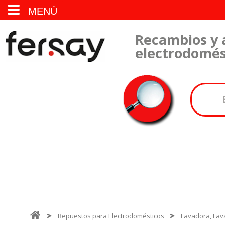
MENÚ
Recambios y 
electrodomés
Repuestos para Electrodomésticos
Lavadora, Lava