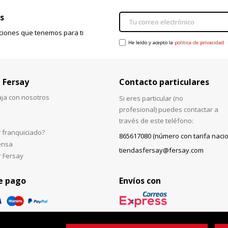
s
ciones que tenemos para ti
He leído y acepto la
política de privacidad
 Fersay
Contacto particulares
aja con nosotros
Si eres particular (no
profesional) puedes contactar a
través de este teléfono:
 franquiciado?
865617080 (número con tarifa nacio
ensa
tiendasfersay@fersay.com
r Fersay
e pago
Envíos con