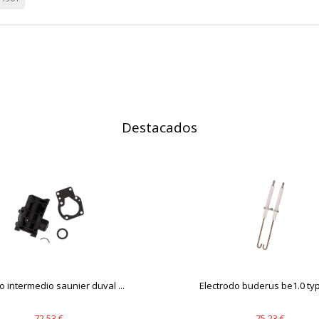
Destacados
 intermedio saunier duval ...
Electrodo buderus be1.0 type
72,53 €
75,23 €