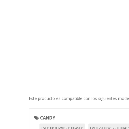
CONFIGURACIÓN DE COO
Cookies necesarias
Estas cookies son necesarias pa
navegador para bloquear o alert
información de identificación pe
Cookies Utilizadas:
COOKIELEGALFERSAY, VSF904, PHP
Este producto es compatible con los siguientes mode
Cookies de rendimiento
Estas cookies nos permiten conta
CANDY
ayudan a saber qué páginas son 
EVO1083DW01-31004906
EVO1293DW37-310041
estas cookies es agregada y, po