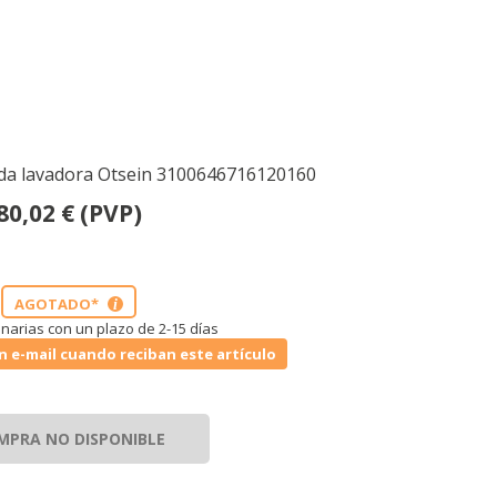
ada lavadora Otsein 3100646716120160
80,02
€
(PVP)
AGOTADO*
i
narias con un plazo de 2-15 días
n e-mail cuando reciban este artículo
MPRA NO DISPONIBLE