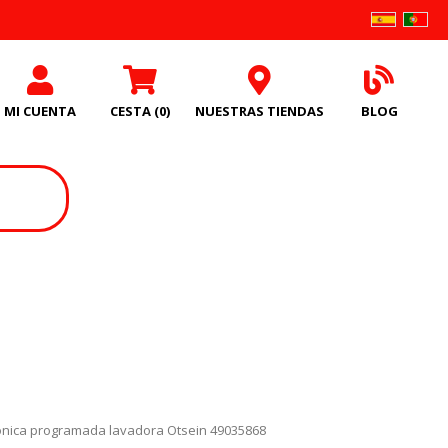
MI CUENTA
CESTA
(0)
NUESTRAS TIENDAS
BLOG
ronica programada lavadora Otsein 49035868