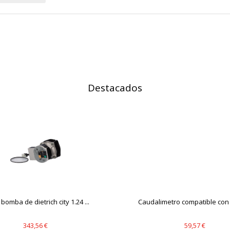
IÓN
Destacados
s desde la sección "Configuración de cookies" al pie de la página. Ta
bomba de dietrich city 1.24 ...
Caudalimetro compatible con s
343,56 €
59,57 €