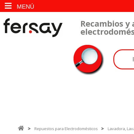
MENÚ
Recambios y 
electrodomés
Repuestos para Electrodomésticos
Lavadora, Lava