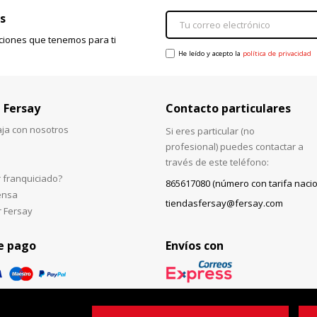
s
ciones que tenemos para ti
He leído y acepto la
política de privacidad
 Fersay
Contacto particulares
aja con nosotros
Si eres particular (no
profesional) puedes contactar a
través de este teléfono:
 franquiciado?
865617080 (número con tarifa nacio
ensa
tiendasfersay@fersay.com
r Fersay
e pago
Envíos con