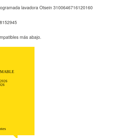
 programada lavadora Otsein 3100646716120160
68152945
mpatibles más abajo.
AMABLE
-2026
026
TODO
RECHAZAR TODO
ntes