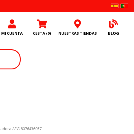
MI CUENTA
CESTA
(0)
NUESTRAS TIENDAS
BLOG
vadora AEG 8076436057