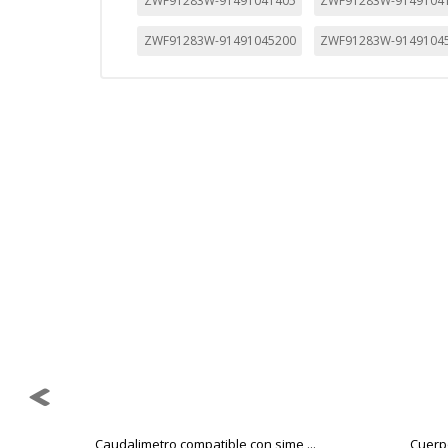
ZWF91283W-91491041405
ZWF91283W-9149104
ZWF91283W-91491045200
ZWF91283W-9149104
Caudalimetro compatible con sime ...
Cuerpo