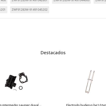
1406
ZWF91283W-91491042801
ZWF91283W-91491044600
ZWF912
5201
ZWF91283W-91491045202
Destacados
 intermedio saunier duval ...
Electrodo buderus be1.0 type