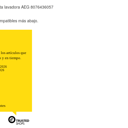
rta lavadora AEG 8076436057
mpatibles más abajo.
los artículos que
o y en tiempo.
-2026
026
ntes