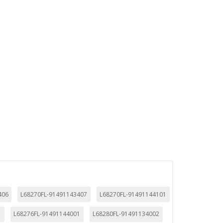
TODO
RECHAZAR TODO
406
L68270FL-91491143407
L68270FL-91491144101
1
L68276FL-91491144001
L68280FL-91491134002