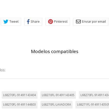
Tweet
Share
Pinterest
Enviar por email
Modelos compatibles
los:
KIES
HABILITAR 
L68270FL-91491143404
L68270FL-91491143405
L68270FL-91491143
L68270FL-91491144803
L68270FL-LAVADORA
L68271FL-9149114350