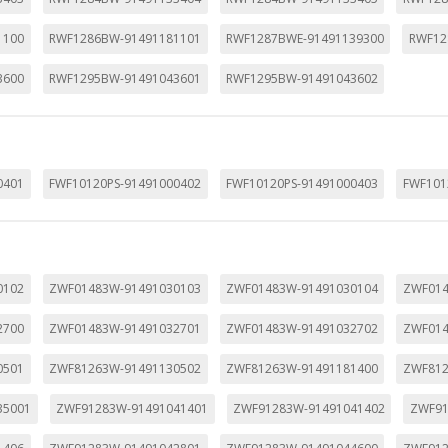
on, _evPromt
1100
RWF1286BW-91491181101
RWF1287BWE-91491139300
RWF12
3600
RWF1295BW-91491043601
RWF1295BW-91491043602
IÓN
0401
FWF10120PS-91491000402
FWF10120PS-91491000403
FWF101
s desde la sección "Configuración de cookies" al pie de la página. Ta
0102
ZWF01483W-91491030103
ZWF01483W-91491030104
ZWF014
2700
ZWF01483W-91491032701
ZWF01483W-91491032702
ZWF014
0501
ZWF81263W-91491130502
ZWF81263W-91491181400
ZWF812
35001
ZWF91283W-91491041401
ZWF91283W-91491041402
ZWF91