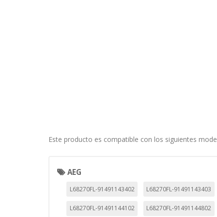
Este producto es compatible con los siguientes mode
CONFIGURACIÓN DE COO
AEG
L68270FL-91491143402
L68270FL-91491143403
L68270FL-91491144102
L68270FL-91491144802
Cookies necesarias