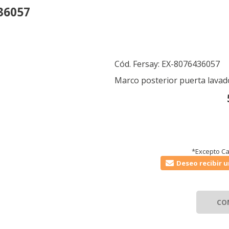
36057
Cód. Fersay:
EX-8076436057
Marco posterior puerta lava
*Excepto Ca
Deseo recibir u
CO