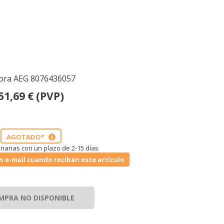
dora AEG 8076436057
51,69
€
(PVP)
AGOTADO*
i
narias con un plazo de 2-15 días
n e-mail cuando reciban este artículo
MPRA NO DISPONIBLE