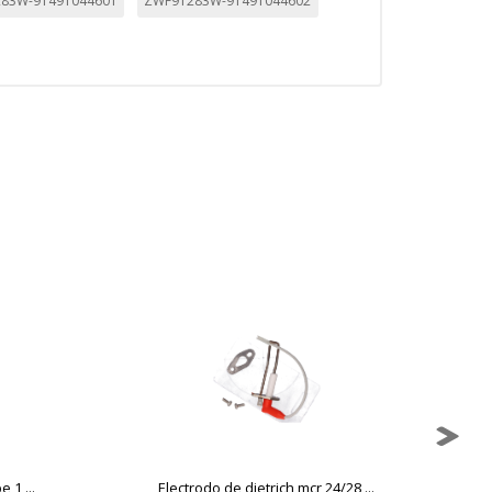
83W-91491044601
ZWF91283W-91491044602
 1 ...
Electrodo de dietrich mcr 24/28 ...