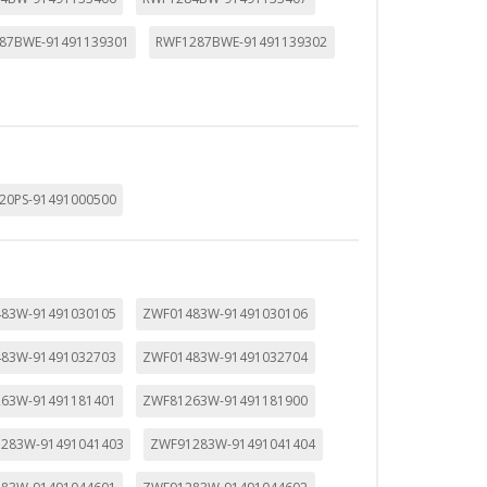
87BWE-91491139301
RWF1287BWE-91491139302
20PS-91491000500
mbién puedes consultar nuestra
83W-91491030105
ZWF01483W-91491030106
83W-91491032703
ZWF01483W-91491032704
63W-91491181401
ZWF81263W-91491181900
283W-91491041403
ZWF91283W-91491041404