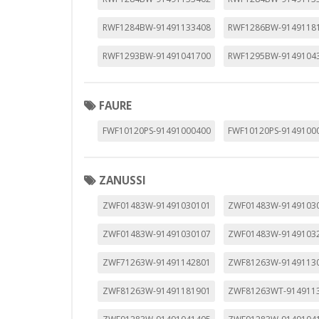
Cookies Utilizadas:
_evAd, _evCoupon, _evSubscripti
RWF1284BW-91491133408
RWF1286BW-9149118
RWF1293BW-91491041700
RWF1295BW-9149104
GUARDAR CONFIGURAC
FAURE
FWF10120PS-91491000400
FWF10120PS-9149100
Puedes volver a configurar tus cookie
política de cookies
ZANUSSI
ZWF01483W-91491030101
ZWF01483W-9149103
ZWF01483W-91491030107
ZWF01483W-9149103
ZWF71263W-91491142801
ZWF81263W-9149113
ZWF81263W-91491181901
ZWF81263WT-914911