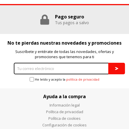
Puedes volver a configurar tus cookies desde la sección
Pago seguro
"Configuración de cookies" al pie de la página. También puedes
consultar nuestra
política de cookies
Tus pagos a salvo
No te pierdas nuestras novedades y promociones
Suscríbete y entérate de todas las novedades, ofertas y
promociones que tenemos para ti
He leído y acepto la
política de privacidad
Ayuda a la compra
Información legal
Política de privacidad
Política de cookies
Configuración de cookies