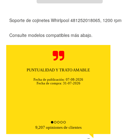
Soporte de cojinetes Whirlpool 481252018065, 1200 rpm
CONFIGURACIÓN DE COOKIES
Consulte modelos compatibles más abajo.
HABILITAR TODO
RECHAZAR TODO
PUNTUALIDAD Y TRATO AMABLE
Cookies necesarias
Fecha de publicación: 07-08-2026
Estas cookies son necesarias para que el sitio web
Fecha de compra: 31-07-2026
funcione y no se pueden desactivar en nuestros sistemas.
Puede configurar su navegador para bloquear o alertar
sobre estas cookies, pero alguna áreas del sitio no
funcionarán. Estas cookies no almacenan ninguna
información de identificación personal.
Cookies Utilizadas:
COOKIELEGALFERSAY, VSF904, PHPSESSID, wp-settings-1,
9,207 opiniones de clientes
wp-settings-time-1, _evCo, _evCoLT