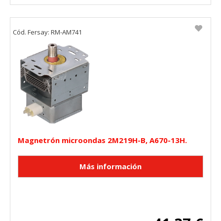
Cookies Utilizadas:
_utma,_utmb,_utmc,_utmz,_utmt,_utmz,_atuvc,_atuvs, _ga,
_gid, _evPromtCookies
Cód. Fersay: RM-AM741
Cookies dirigidas
Estas cookies pueden ser establecidas a través de nuestro
sitio por nuestros socios publicitarios. Pueden ser
utilizadas por esas empresas para crear un perfil de sus
intereses y mostrarle anuncios relevantes en otros sitios.
No almacenan directamente información personal, sino
que se basan en la identificación única de su navegador y
dispositivo de Internet.
Cookies Utilizadas:
_evAd, _evCoupon, _evSubscription, _evPromt
Magnetrón microondas 2M219H-B, A670-13H.
GUARDAR CONFIGURACIÓN
Puedes volver a configurar tus cookies desde la sección