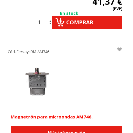
41,37 €
"Configuración de cookies" al pie de la página. También puedes
(PVP)
consultar nuestra
política de cookies
En stock
COMPRAR
Cód. Fersay: RM-AM746
Magnetrón para microondas AM746.