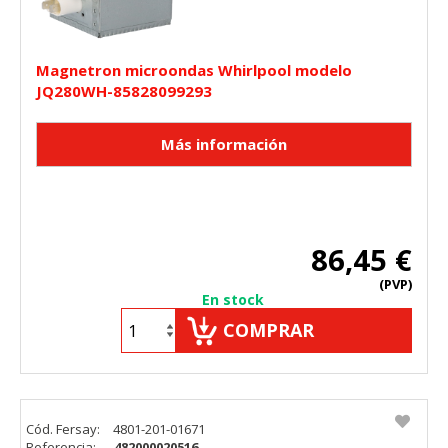
Magnetron microondas Whirlpool modelo
JQ280WH-85828099293
86,45 €
(PVP)
En stock
COMPRAR
Cód. Fersay:
4801-201-01671
Referencia:
482000020516