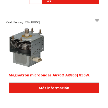
Cód. Fersay: RM-AK800J
Magnetrón microondas A670O AK800J 850W.