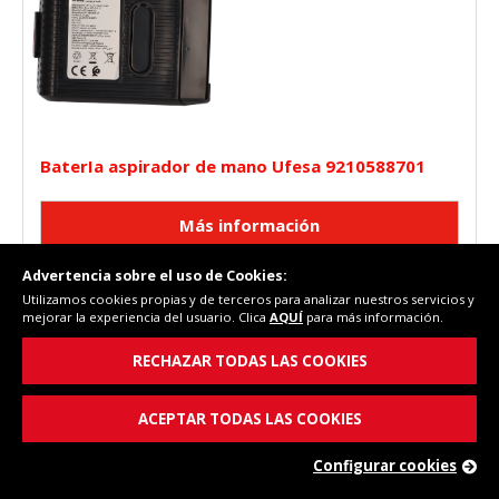
BaterIa aspirador de mano Ufesa 9210588701
Advertencia sobre el uso de Cookies:
Utilizamos cookies propias y de terceros para analizar nuestros servicios y
mejorar la experiencia del usuario. Clica
AQUÍ
para más información.
62,62 €
RECHAZAR TODAS LAS COOKIES
(PVP)
En stock
ACEPTAR TODAS LAS COOKIES
COMPRAR
Configurar cookies