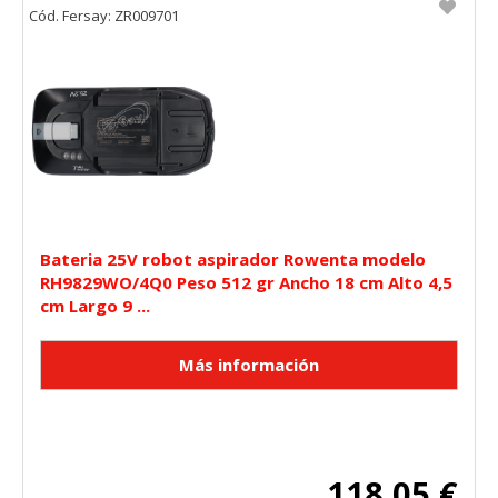
Cód. Fersay: ZR009701
"Configuración de cookies" al pie de la página. También puedes
consultar nuestra
política de cookies
Bateria 25V robot aspirador Rowenta modelo
RH9829WO/4Q0 Peso 512 gr Ancho 18 cm Alto 4,5
cm Largo 9 ...
118,05 €