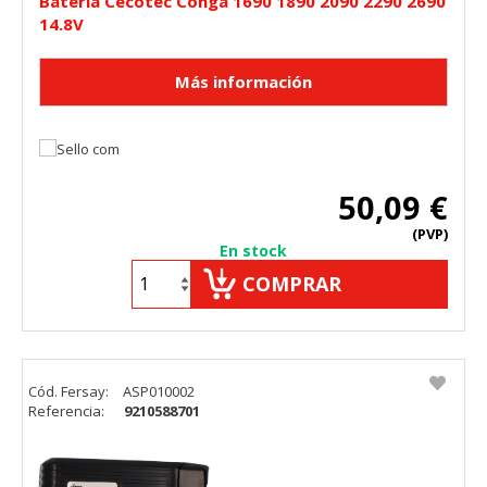
Batería Cecotec Conga 1690 1890 2090 2290 2690
14.8V
50,09 €
(PVP)
En stock
COMPRAR
Cód. Fersay:
ASP010002
Referencia:
9210588701