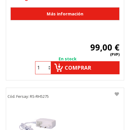
HABILITAR TODO
RECHAZAR TODO
Cookies necesarias
Estas cookies son necesarias para que el sitio web
funcione y no se pueden desactivar en nuestros sistemas.
99,00 €
Puede configurar su navegador para bloquear o alertar
sobre estas cookies, pero alguna áreas del sitio no
(PVP)
funcionarán. Estas cookies no almacenan ninguna
En stock
información de identificación personal.
COMPRAR
Cookies Utilizadas:
COOKIELEGALFERSAY, VSF904, PHPSESSID, wp-settings-1,
wp-settings-time-1, _evCo, _evCoLT
Cookies de rendimiento
Cód. Fersay: RS-RH5275
Estas cookies nos permiten contar las visitas y fuentes de
tráfico para poder evaluar el rendimiento de nuestro sitio y
mejorarlo. Nos ayudan a saber qué páginas son las más o
menos visitadas, y cómo los visitantes navegan por el sitio.
Toda la información que recogen estas cookies es
agregada y, por lo tanto, es anónima.