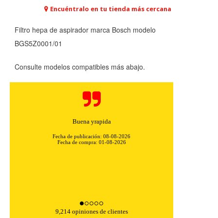
Encuéntralo en tu tienda más cercana
Filtro hepa de aspirador marca Bosch modelo
BGS5Z0001/01
CONFIGURACIÓN DE COOKIES
Consulte modelos compatibles más abajo.
HABILITAR TODO
RECHAZAR TODO
Buena yrapida
Cookies necesarias
Estas cookies son necesarias para que el sitio web
Fecha de publicación: 08-08-2026
Fecha de compra: 01-08-2026
funcione y no se pueden desactivar en nuestros sistemas.
Puede configurar su navegador para bloquear o alertar
sobre estas cookies, pero alguna áreas del sitio no
funcionarán. Estas cookies no almacenan ninguna
información de identificación personal.
Cookies Utilizadas:
COOKIELEGALFERSAY, VSF904, PHPSESSID, wp-settings-1,
wp-settings-time-1, _evCo, _evCoLT
9,214 opiniones de clientes