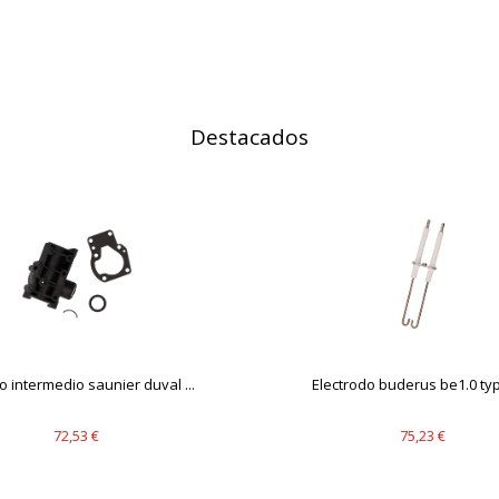
IÓN
Destacados
s desde la sección "Configuración de cookies" al pie de la página. Ta
 intermedio saunier duval ...
Electrodo buderus be1.0 type
72,53 €
75,23 €