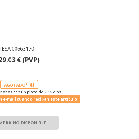
UFESA 00663170
29,03
€
(PVP)
AGOTADO*
i
narias con un plazo de 2-15 días
n e-mail cuando reciban este artículo
MPRA NO DISPONIBLE