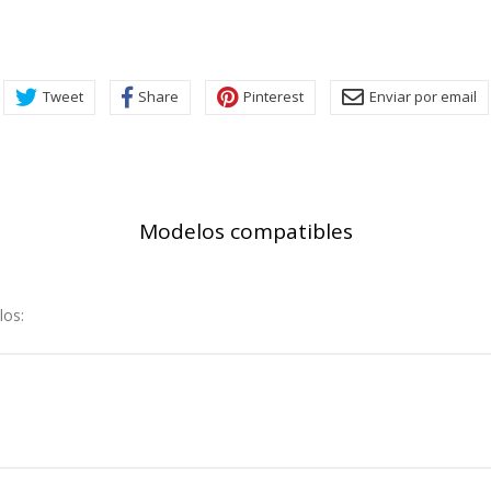
rsonal.
SESSID, wp-settings-1, wp-settings-time-1, _evCo, _evCoLT
Tweet
Share
Pinterest
Enviar por email
r las visitas y fuentes de tráfico para poder evaluar el rendimiento
las más o menos visitadas, y cómo los visitantes navegan por el si
r lo tanto, es anónima.
Modelos compatibles
utmz,_atuvc,_atuvs, _ga, _gid, _evPromtCookies
los:
cidas a través de nuestro sitio por nuestros socios publicitarios. P
e sus intereses y mostrarle anuncios relevantes en otros sitios. No
a identificación única de su navegador y dispositivo de Internet.
on, _evPromt