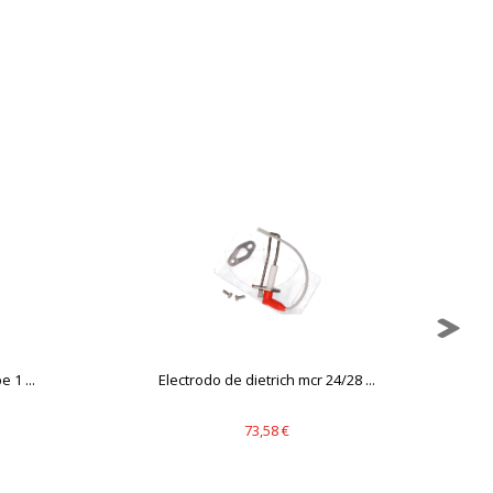
mbién puedes consultar nuestra
 1 ...
Electrodo de dietrich mcr 24/28 ...
73,58 €