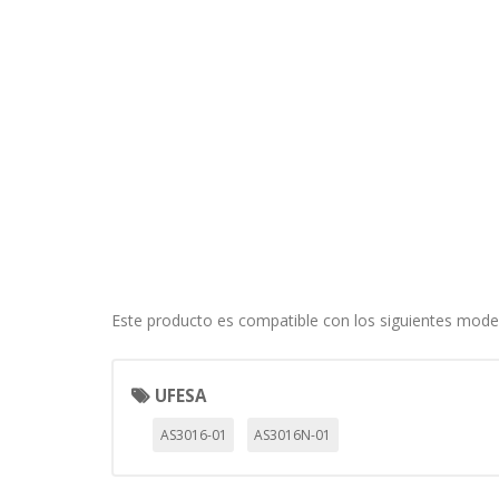
información de identificación pe
Cookies Utilizadas:
COOKIELEGALFERSAY, VSF904, PHP
Cookies de rendimiento
Estas cookies nos permiten conta
ayudan a saber qué páginas son 
estas cookies es agregada y, po
Cookies Utilizadas:
_utma,_utmb,_utmc,_utmz,_utmt,_
Este producto es compatible con los siguientes mode
Cookies dirigidas
Estas cookies pueden ser estable
empresas para crear un perfil d
UFESA
personal, sino que se basan en l
AS3016-01
AS3016N-01
Cookies Utilizadas:
_evAd, _evCoupon, _evSubscripti