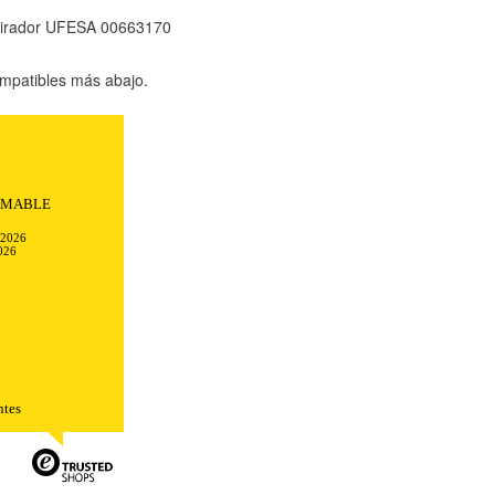
pirador UFESA 00663170
mpatibles más abajo.
AMABLE
-2026
026
TODO
RECHAZAR TODO
ntes
sistemas. Puede configurar su
. Estas cookies no almacenan ninguna