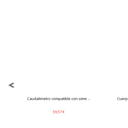
GUARDAR CONFIGURAC
Puedes volver a configurar tus cookie
política de cookies
Caudalimetro compatible con sime ...
Cuerpo
59,57 €