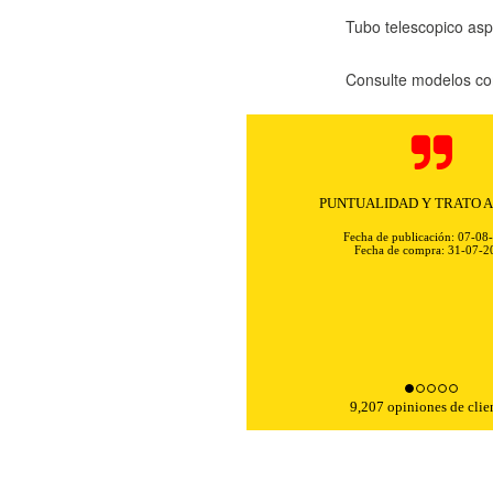
Tubo telescopico as
Consulte modelos co
PUNTUALIDAD Y TRATO 
Fecha de publicación: 07-08
Fecha de compra: 31-07-2
KIES
HABILITAR 
9,207 opiniones de clie
ra que el sitio web funcione y no se pueden desactivar en nuestros 
ar sobre estas cookies, pero alguna áreas del sitio no funcionarán