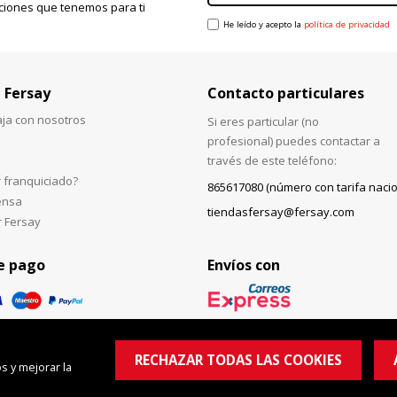
ciones que tenemos para ti
He leído y acepto la
política de privacidad
 Fersay
Contacto particulares
aja con nosotros
Si eres particular (no
profesional) puedes contactar a
través de este teléfono:
 franquiciado?
865617080 (número con tarifa nacio
ensa
tiendasfersay@fersay.com
r Fersay
e pago
Envíos con
RECHAZAR TODAS LAS COOKIES
s y mejorar la
© Copyright 2026