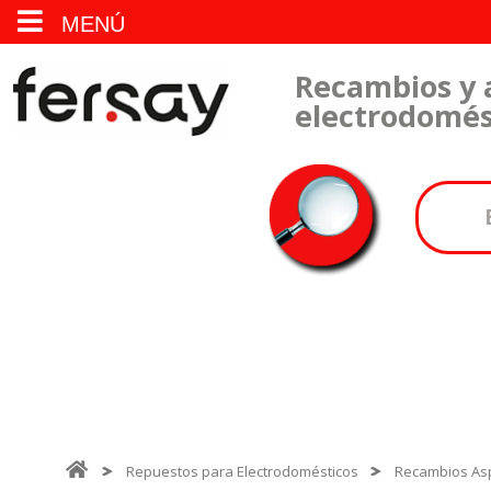
MENÚ
Recambios y 
electrodomés
Repuestos para Electrodomésticos
Recambios As