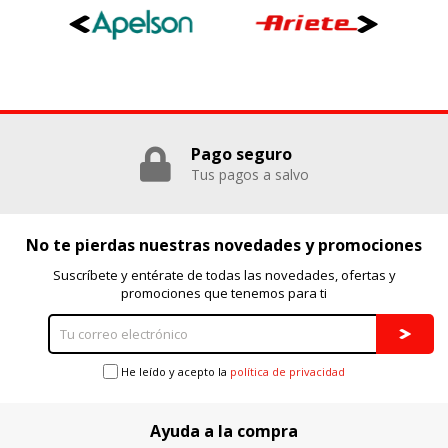
Estas cookies pueden ser establecidas a través de nuestro
sitio por nuestros socios publicitarios. Pueden ser
utilizadas por esas empresas para crear un perfil de sus
intereses y mostrarle anuncios relevantes en otros sitios.
No almacenan directamente información personal, sino
que se basan en la identificación única de su navegador y
dispositivo de Internet.
Cookies Utilizadas:
_evAd, _evCoupon, _evSubscription, _evPromt
Pago seguro
Tus pagos a salvo
GUARDAR CONFIGURACIÓN
No te pierdas nuestras novedades y promociones
Suscríbete y entérate de todas las novedades, ofertas y
promociones que tenemos para ti
Puedes volver a configurar tus cookies desde la sección
"Configuración de cookies" al pie de la página. También puedes
consultar nuestra
política de cookies
He leído y acepto la
política de privacidad
Ayuda a la compra