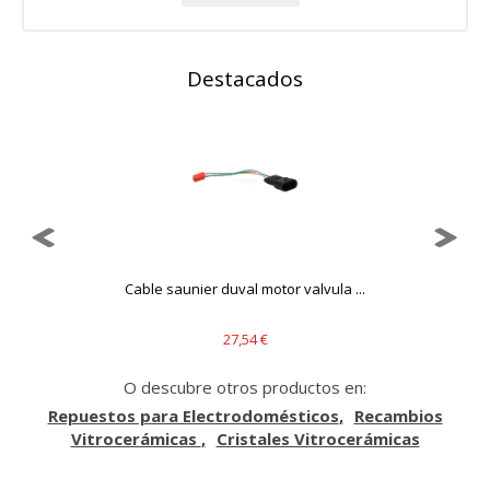
funcione y no se pueden desactivar en nuestros sistemas.
Puede configurar su navegador para bloquear o alertar
sobre estas cookies, pero alguna áreas del sitio no
funcionarán. Estas cookies no almacenan ninguna
Destacados
información de identificación personal.
Cookies Utilizadas:
COOKIELEGALFERSAY, VSF904, PHPSESSID, wp-settings-1,
wp-settings-time-1, _evCo, _evCoLT
Cookies de rendimiento
Estas cookies nos permiten contar las visitas y fuentes de
tráfico para poder evaluar el rendimiento de nuestro sitio y
mejorarlo. Nos ayudan a saber qué páginas son las más o
Cable saunier duval motor valvula ...
menos visitadas, y cómo los visitantes navegan por el sitio.
Toda la información que recogen estas cookies es
agregada y, por lo tanto, es anónima.
27,54 €
Cookies Utilizadas:
O descubre otros productos en:
_utma,_utmb,_utmc,_utmz,_utmt,_utmz,_atuvc,_atuvs, _ga,
_gid, _evPromtCookies
Repuestos para Electrodomésticos
Recambios
Vitrocerámicas
Cristales Vitrocerámicas
Cookies dirigidas