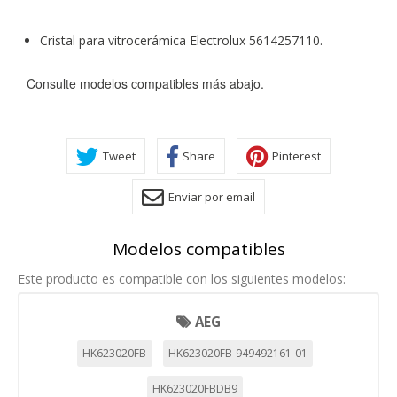
Cristal para vitrocerámica Electrolux 5614257110.
Consulte modelos compatibles más abajo.
Tweet
Share
Pinterest
Enviar por email
Modelos compatibles
CONFIGURACIÓN DE COOKIES
Este producto es compatible con los siguientes modelos:
HABILITAR TODO
RECHAZAR TODO
AEG
HK623020FB
HK623020FB-949492161-01
Cookies necesarias
HK623020FBDB9
Estas cookies son necesarias para que el sitio web