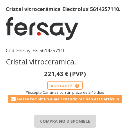
Cristal vitrocerámica Electrolux 5614257110.
Cód. Fersay:
EX-5614257110
Cristal vitroceramica.
221,43
€
(PVP)
AGOTADO*
i
*Excepto Canarias con un plazo de 2-15 días
Deseo recibir un e-mail cuando reciban este artículo
COMPRA NO DISPONIBLE